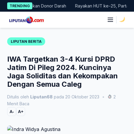
Skip
elar Gerakan Donor Darah
Rayakan HUT ke-25, Partai Demokrat
TRENDING
to
content
|
LIPUTAN BERITA
IWA Targetkan 3-4 Kursi DPRD
Jatim Di Pileg 2024. Kuncinya
Jaga Soliditas dan Kekompakan
Dengan Semua Caleg
Ditulis oleh
Liputan68
pada 20 Oktober 2023
•
2
Menit Baca
A-
A+