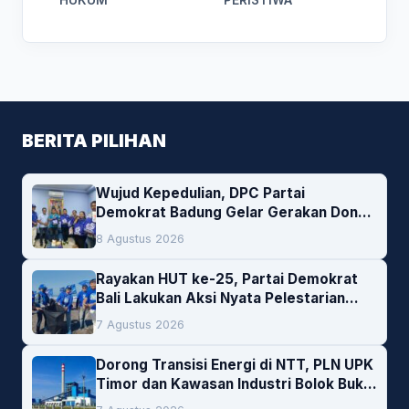
BERITA PILIHAN
Wujud Kepedulian, DPC Partai
Demokrat Badung Gelar Gerakan Donor
Darah
8 Agustus 2026
Rayakan HUT ke-25, Partai Demokrat
Bali Lakukan Aksi Nyata Pelestarian
Lingkungan
7 Agustus 2026
Dorong Transisi Energi di NTT, PLN UPK
Timor dan Kawasan Industri Bolok Buka
Peluang Investasi Woodchip untuk