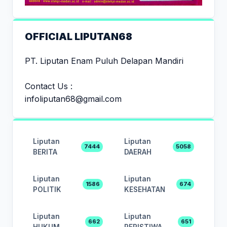
OFFICIAL LIPUTAN68
PT. Liputan Enam Puluh Delapan Mandiri
Contact Us :
infoliputan68@gmail.com
Liputan
Liputan
7444
5058
BERITA
DAERAH
Liputan
Liputan
1586
674
POLITIK
KESEHATAN
Liputan
Liputan
662
651
HUKUM
PERISTIWA