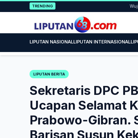
Skip
Wujud Kepe
TRENDING
to
content
LIPUTAN NASIONAL
LIPUTAN INTERNASIONAL
LI
LIPUTAN BERITA
Sekretaris DPC P
Ucapan Selamat 
Prabowo-Gibran. 
Barisan Susun Ke