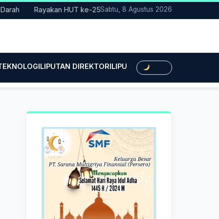
Rayakan HUT ke-25, Partai Demokrat Bali Lakukan Aksi Nyata P
Sabtu, 8 Agustus 2026
 TEKNOLOGI
LIPUTAN DIREKTORI
LIPUTAN HUKUM
LIPUTAN BIS
Dark