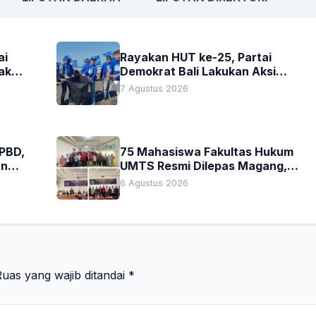
ai
Rayakan HUT ke-25, Partai
akan
Demokrat Bali Lakukan Aksi
Nyata Pelestarian Lingkungan
7 Agustus 2026
APBD,
75 Mahasiswa Fakultas Hukum
an
UMTS Resmi Dilepas Magang,
h
Dekan Titip Empat Pesan
6 Agustus 2026
Penting
uas yang wajib ditandai
*