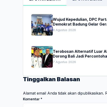
Wujud Kepedulian, DPC Part
Demokrat Badung Gelar Ger
Donor Darah
8 Agustus 2026
Terobosan Alternatif Luar 
Dorong Bali Jadi Percontoh
Nasional Pembiayaan Daera
7 Agustus 2026
Tinggalkan Balasan
Alamat email Anda tidak akan dipublikasikan.
R
Komentar
*