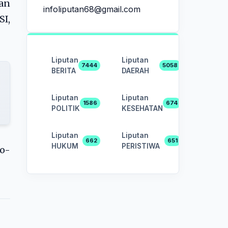
an
infoliputan68@gmail.com
I,
Liputan
Liputan
7444
5058
BERITA
DAERAH
Liputan
Liputan
1586
674
POLITIK
KESEHATAN
Liputan
Liputan
662
651
HUKUM
PERISTIWA
o-