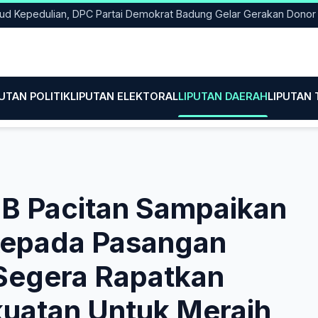
dulian, DPC Partai Demokrat Badung Gelar Gerakan Donor Darah
PUTAN POLITIK
LIPUTAN ELEKTORAL
LIPUTAN DAERAH
LIPUTAN
BB Pacitan Sampaikan
Kepada Pasangan
Segera Rapatkan
kuatan Untuk Meraih