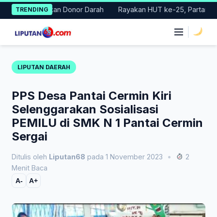
Skip
lar Gerakan Donor Darah
Rayakan HUT ke-25, Partai Demokrat 
TRENDING
to
content
|
LIPUTAN DAERAH
PPS Desa Pantai Cermin Kiri
Selenggarakan Sosialisasi
PEMILU di SMK N 1 Pantai Cermin
Sergai
Ditulis oleh
Liputan68
pada 1 November 2023
•
2
Menit Baca
A-
A+