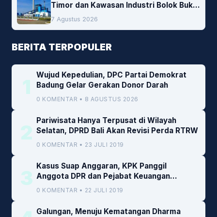
Timor dan Kawasan Industri Bolok Buka
Peluang Investasi Woodchip untuk
7 Agustus 2026
Cofiring PLTU Bolok
BERITA TERPOPULER
Wujud Kepedulian, DPC Partai Demokrat
1
Badung Gelar Gerakan Donor Darah
0 KOMENTAR • 8 AGUSTUS 2026
Pariwisata Hanya Terpusat di Wilayah
2
Selatan, DPRD Bali Akan Revisi Perda RTRW
0 KOMENTAR • 23 JULI 2019
Kasus Suap Anggaran, KPK Panggil
3
Anggota DPR dan Pejabat Keuangan
Kemenkeu
0 KOMENTAR • 22 JULI 2019
Galungan, Menuju Kematangan Dharma