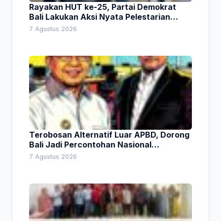
Rayakan HUT ke-25, Partai Demokrat
Bali Lakukan Aksi Nyata Pelestarian
Lingkungan
7 Agustus 2026
Terobosan Alternatif Luar APBD, Dorong
Bali Jadi Percontohan Nasional
Pembiayaan Daerah
7 Agustus 2026