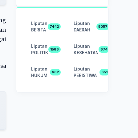
ang
Liputan
Liputan
7442
5057
nan
BERITA
DAERAH
gai
Liputan
Liputan
1586
674
POLITIK
KESEHATAN
isa
Liputan
Liputan
662
651
HUKUM
PERISTIWA