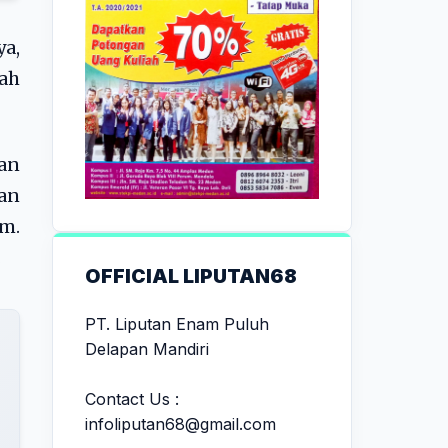
ya,
ah
an
gan
um.
.
OFFICIAL LIPUTAN68
PT. Liputan Enam Puluh
Delapan Mandiri
Contact Us :
infoliputan68@gmail.com