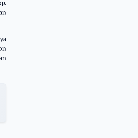
p.
an
nya
lon
ran