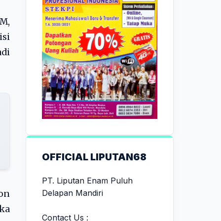
M,
si
adi
OFFICIAL LIPUTAN68
PT. Liputan Enam Puluh
Delapan Mandiri
on
ka
Contact Us :