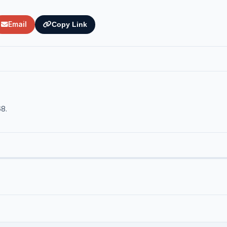
Email
Copy Link
68.