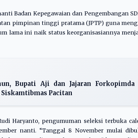
t nanti Badan Kepegawaian dan Pengembangan SD
tan pimpinan tinggi pratama (JPTP) guna mengi
m lama ini naik status keorganisasiannya menj
un, Bupati Aji dan Jajaran Forkopimda
 Siskamtibmas Pacitan
udi Haryanto, pengumuman seleksi terbuka cal
ember nanti. “Tanggal 8 November mulai dibu