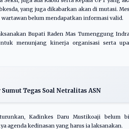
a Seksi, juga ada Kabid serta Kepala UPT yang a
bkesda, yang juga dikabarkan akan di mutasi. Me
, wartawan belum mendapatkan informasi valid.
ilaksanakan Bupati Raden Mas Tumenggung Indra
untuk menunjang kinerja organisasi serta upa
v Sumut Tegas Soal Netralitas ASN
iturunkan, Kadinkes Daru Mustikoaji belum bi
ya agenda kedinasan yang harus ia laksanakan.