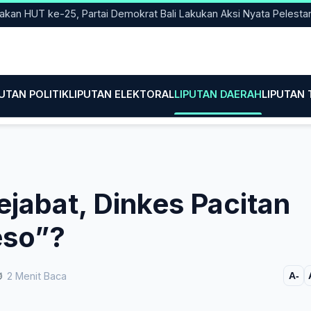
T ke-25, Partai Demokrat Bali Lakukan Aksi Nyata Pelestarian Li
PUTAN POLITIK
LIPUTAN ELEKTORAL
LIPUTAN DAERAH
LIPUTAN
jabat, Dinkes Pacitan
eso”?
2 Menit Baca
A-