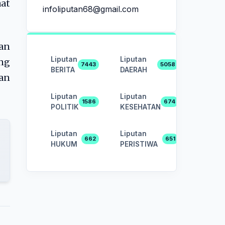
aat
infoliputan68@gmail.com
tan
Liputan
Liputan
ng
7443
5058
BERITA
DAERAH
ian
Liputan
Liputan
1586
674
POLITIK
KESEHATAN
Liputan
Liputan
662
651
HUKUM
PERISTIWA