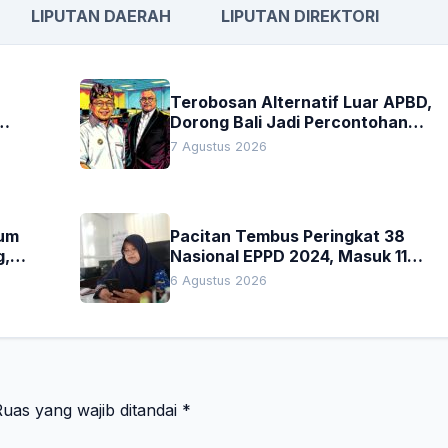
LIPUTAN DAERAH
LIPUTAN DIREKTORI
Terobosan Alternatif Luar APBD,
Dorong Bali Jadi Percontohan
an
Nasional Pembiayaan Daerah
7 Agustus 2026
kum
Pacitan Tembus Peringkat 38
g,
Nasional EPPD 2024, Masuk 11
Besar di Jatim
6 Agustus 2026
uas yang wajib ditandai
*