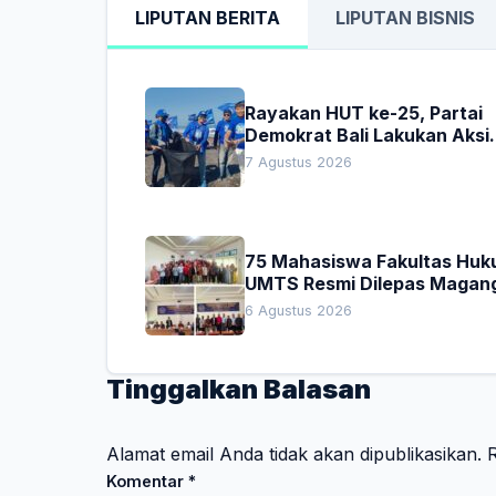
LIPUTAN BERITA
LIPUTAN BISNIS
Rayakan HUT ke-25, Partai
Demokrat Bali Lakukan Aksi
Nyata Pelestarian Lingkung
7 Agustus 2026
75 Mahasiswa Fakultas Hu
UMTS Resmi Dilepas Magan
Dekan Titip Empat Pesan
6 Agustus 2026
Penting
Tinggalkan Balasan
Alamat email Anda tidak akan dipublikasikan.
R
Komentar
*