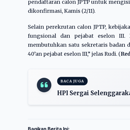
pendaftaran calon JPTP untuk mengisi
dikonfirmasi, Kamis (2/11).
Selain perekrutan calon JPTP, kebija
fungsional dan pejabat eselon III
membutuhkan satu sekretaris badan d
40’an pejabat eselon III,” jelas Rudi. (
Re
BACA JUGA
HPI Sergai Selenggarak
Bagikan Berita Ini: