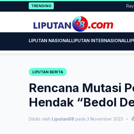
Skip
Rayakan HU
TRENDING
to
content
LIPUTAN NASIONAL
LIPUTAN INTERNASIONAL
LI
LIPUTAN BERITA
Rencana Mutasi Pe
Hendak “Bedol D
Ditulis oleh
Liputan68
pada 3 November 2023
•