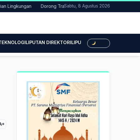
ngkungan
Dorong Transisi Energi di NTT, PLN UPK Timor dan Ka
Sabtu, 8 Agustus 2026
 TEKNOLOGI
LIPUTAN DIREKTORI
LIPUTAN HUKUM
LIPUTAN BIS
Dark
A+