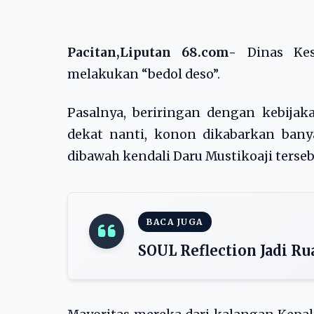
Pacitan,Liputan 68.com-
Dinas Kese
melakukan “bedol deso”.
Pasalnya, beriringan dengan kebijak
dekat nanti, konon dikabarkan banya
dibawah kendali Daru Mustikoaji terse
BACA JUGA
SOUL Reflection Jadi R