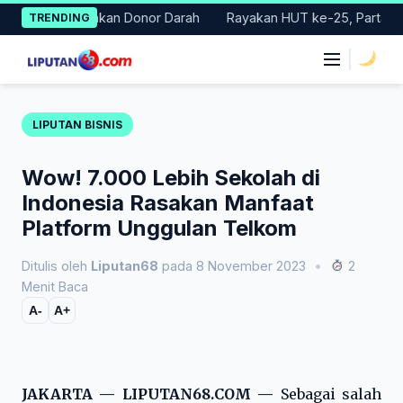
Skip
Gelar Gerakan Donor Darah
Rayakan HUT ke-25, Partai Demokra
TRENDING
to
content
|
LIPUTAN BISNIS
Wow! 7.000 Lebih Sekolah di
Indonesia Rasakan Manfaat
Platform Unggulan Telkom
Ditulis oleh
Liputan68
pada 8 November 2023
•
2
Menit Baca
A-
A+
JAKARTA — LIPUTAN68.COM —
Sebagai salah