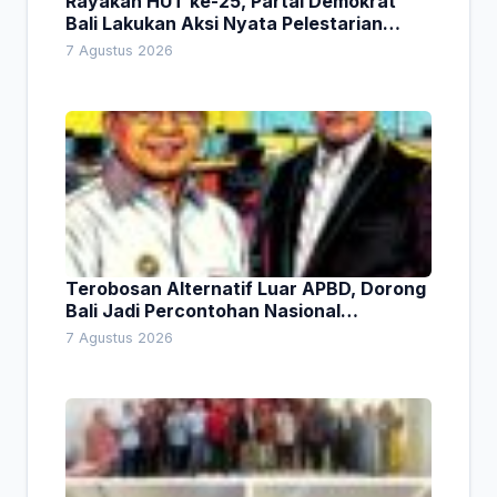
Rayakan HUT ke-25, Partai Demokrat
Bali Lakukan Aksi Nyata Pelestarian
Lingkungan
7 Agustus 2026
Terobosan Alternatif Luar APBD, Dorong
Bali Jadi Percontohan Nasional
Pembiayaan Daerah
7 Agustus 2026