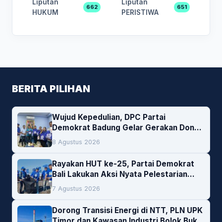
Liputan
Liputan
662
651
HUKUM
PERISTIWA
BERITA PILIHAN
Wujud Kepedulian, DPC Partai
Demokrat Badung Gelar Gerakan Donor
Darah
8 Agustus 2026
Rayakan HUT ke-25, Partai Demokrat
Bali Lakukan Aksi Nyata Pelestarian
Lingkungan
7 Agustus 2026
Dorong Transisi Energi di NTT, PLN UPK
Timor dan Kawasan Industri Bolok Buka