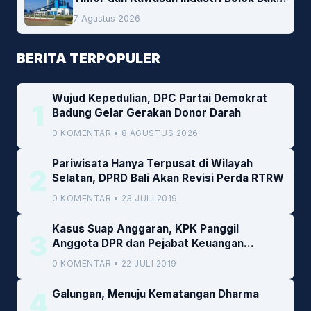
Peluang Investasi Woodchip untuk
7 Agustus 2026
Cofiring PLTU Bolok
BERITA TERPOPULER
Wujud Kepedulian, DPC Partai Demokrat
1
Badung Gelar Gerakan Donor Darah
0 KOMENTAR • 8 AGUSTUS 2026
Pariwisata Hanya Terpusat di Wilayah
2
Selatan, DPRD Bali Akan Revisi Perda RTRW
0 KOMENTAR • 23 JULI 2019
Kasus Suap Anggaran, KPK Panggil
3
Anggota DPR dan Pejabat Keuangan
Kemenkeu
0 KOMENTAR • 22 JULI 2019
4
Galungan, Menuju Kematangan Dharma