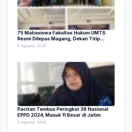
75 Mahasiswa Fakultas Hukum UMTS
Resmi Dilepas Magang, Dekan Titip
Empat Pesan Penting
6 Agustus 2026
Pacitan Tembus Peringkat 38 Nasional
EPPD 2024, Masuk 11 Besar di Jatim
6 Agustus 2026