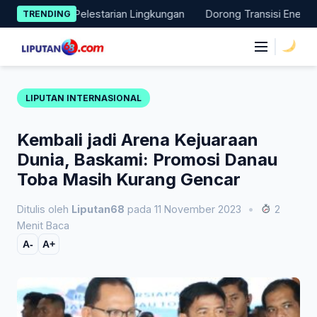
Skip
 Nyata Pelestarian Lingkungan
Dorong Transisi Energi di NTT,
TRENDING
to
content
|
LIPUTAN INTERNASIONAL
Kembali jadi Arena Kejuaraan
Dunia, Baskami: Promosi Danau
Toba Masih Kurang Gencar
Ditulis oleh
Liputan68
pada 11 November 2023
•
2
Menit Baca
A-
A+