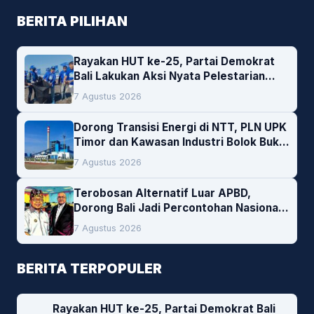
BERITA PILIHAN
Rayakan HUT ke-25, Partai Demokrat
Bali Lakukan Aksi Nyata Pelestarian
Lingkungan
7 Agustus 2026
Dorong Transisi Energi di NTT, PLN UPK
Timor dan Kawasan Industri Bolok Buka
Peluang Investasi Woodchip untuk
7 Agustus 2026
Cofiring PLTU Bolok
Terobosan Alternatif Luar APBD,
Dorong Bali Jadi Percontohan Nasional
Pembiayaan Daerah
7 Agustus 2026
BERITA TERPOPULER
Rayakan HUT ke-25, Partai Demokrat Bali