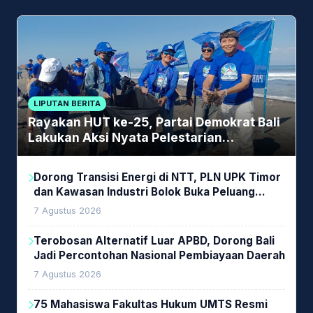
LIPUTAN BERITA
Rayakan HUT ke-25, Partai Demokrat Bali
Lakukan Aksi Nyata Pelestarian
Lingkungan
Dorong Transisi Energi di NTT, PLN UPK Timor
dan Kawasan Industri Bolok Buka Peluang
Investasi Woodchip untuk Cofiring PLTU Bolok
7 Agustus 2026
Terobosan Alternatif Luar APBD, Dorong Bali
Jadi Percontohan Nasional Pembiayaan Daerah
7 Agustus 2026
75 Mahasiswa Fakultas Hukum UMTS Resmi