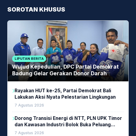
SOROTAN KHUSUS
LIPUTAN BERITA
Wujud Kepedulian, DPC Partai Demokrat
Badung Gelar Gerakan Donor Darah
Rayakan HUT ke-25, Partai Demokrat Bali
Lakukan Aksi Nyata Pelestarian Lingkungan
7 Agustus 2026
Dorong Transisi Energi di NTT, PLN UPK Timor
dan Kawasan Industri Bolok Buka Peluang
Investasi Woodchip untuk Cofiring PLTU Bolok
7 Agustus 2026