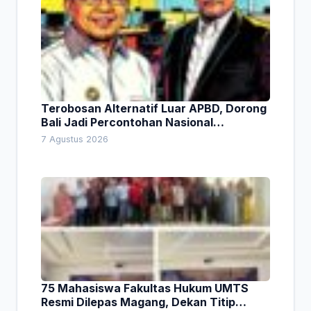
Terobosan Alternatif Luar APBD, Dorong
Bali Jadi Percontohan Nasional
Pembiayaan Daerah
7 Agustus 2026
75 Mahasiswa Fakultas Hukum UMTS
Resmi Dilepas Magang, Dekan Titip