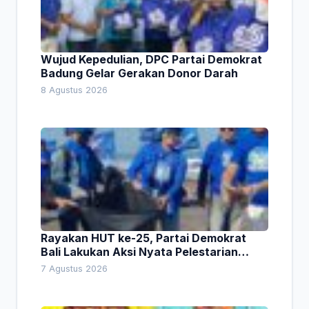
Wujud Kepedulian, DPC Partai Demokrat
Badung Gelar Gerakan Donor Darah
8 Agustus 2026
Rayakan HUT ke-25, Partai Demokrat
Bali Lakukan Aksi Nyata Pelestarian
Lingkungan
7 Agustus 2026