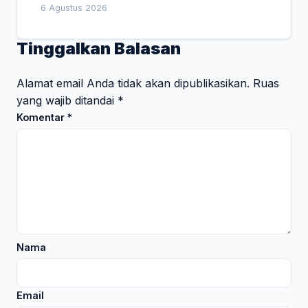
Empat Pesan Penting
6 Agustus 2026
Tinggalkan Balasan
Alamat email Anda tidak akan dipublikasikan.
Ruas
yang wajib ditandai
*
Komentar
*
Nama
Email