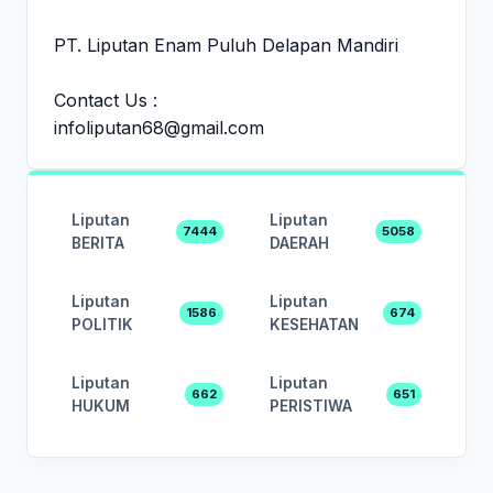
PT. Liputan Enam Puluh Delapan Mandiri
Contact Us :
infoliputan68@gmail.com
Liputan
Liputan
7444
5058
BERITA
DAERAH
Liputan
Liputan
1586
674
POLITIK
KESEHATAN
Liputan
Liputan
662
651
HUKUM
PERISTIWA