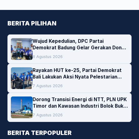
BERITA PILIHAN
Wujud Kepedulian, DPC Partai
Demokrat Badung Gelar Gerakan Donor
Darah
8 Agustus 2026
Rayakan HUT ke-25, Partai Demokrat
Bali Lakukan Aksi Nyata Pelestarian
Lingkungan
7 Agustus 2026
Dorong Transisi Energi di NTT, PLN UPK
Timor dan Kawasan Industri Bolok Buka
Peluang Investasi Woodchip untuk
7 Agustus 2026
Cofiring PLTU Bolok
BERITA TERPOPULER