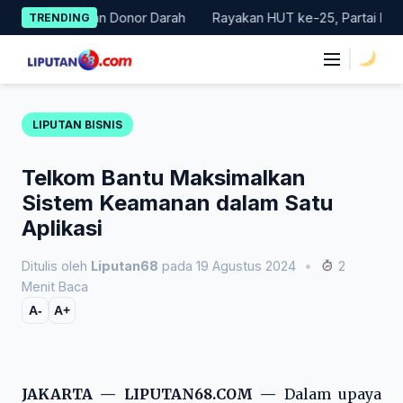
Skip
ar Gerakan Donor Darah
Rayakan HUT ke-25, Partai Demokrat B
TRENDING
to
content
|
LIPUTAN BISNIS
Telkom Bantu Maksimalkan
Sistem Keamanan dalam Satu
Aplikasi
Ditulis oleh
Liputan68
pada 19 Agustus 2024
•
2
Menit Baca
A-
A+
JAKARTA — LIPUTAN68.COM —
Dalam upaya