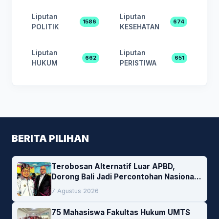
Liputan
Liputan
1586
674
POLITIK
KESEHATAN
Liputan
Liputan
662
651
HUKUM
PERISTIWA
BERITA PILIHAN
Terobosan Alternatif Luar APBD,
Dorong Bali Jadi Percontohan Nasional
Pembiayaan Daerah
7 Agustus 2026
75 Mahasiswa Fakultas Hukum UMTS