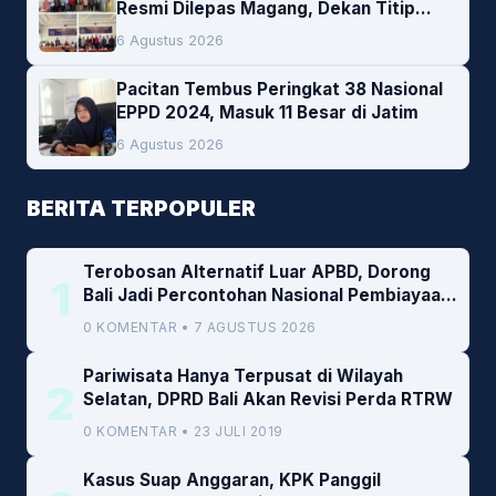
Resmi Dilepas Magang, Dekan Titip
Empat Pesan Penting
6 Agustus 2026
Pacitan Tembus Peringkat 38 Nasional
EPPD 2024, Masuk 11 Besar di Jatim
6 Agustus 2026
BERITA TERPOPULER
Terobosan Alternatif Luar APBD, Dorong
1
Bali Jadi Percontohan Nasional Pembiayaan
Daerah
0 KOMENTAR • 7 AGUSTUS 2026
Pariwisata Hanya Terpusat di Wilayah
2
Selatan, DPRD Bali Akan Revisi Perda RTRW
0 KOMENTAR • 23 JULI 2019
Kasus Suap Anggaran, KPK Panggil