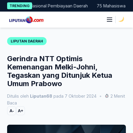
Skip
ohan Nasional Pembiayaan Daerah
75 Mahasiswa Fakultas Huku
TRENDING
to
content
|
LIPUTAN DAERAH
Gerindra NTT Optimis
Kemenangan Melki-Johni,
Tegaskan yang Ditunjuk Ketua
Umum Prabowo
Ditulis oleh
Liputan68
pada 7 Oktober 2024
•
2 Menit
Baca
A-
A+