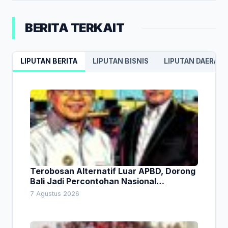
BERITA TERKAIT
LIPUTAN BERITA
LIPUTAN BISNIS
LIPUTAN DAERAH
Terobosan Alternatif Luar APBD, Dorong
Bali Jadi Percontohan Nasional
Pembiayaan Daerah
7 Agustus 2026