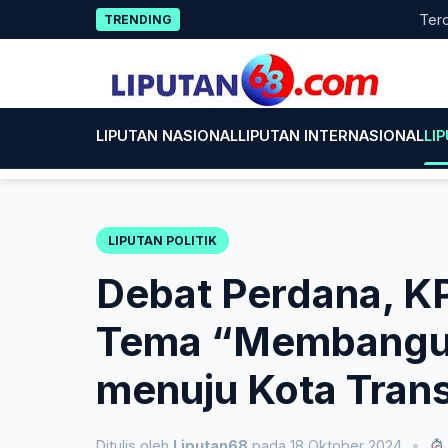
Skip
Terobosan Alt
TRENDING
to
content
LIPUTAN NASIONAL
LIPUTAN INTERNASIONAL
LI
LIPUTAN POLITIK
Debat Perdana, K
Tema “Membangun
menuju Kota Trans
Ditulis oleh
Liputan68
pada 18 Oktober 2024
•