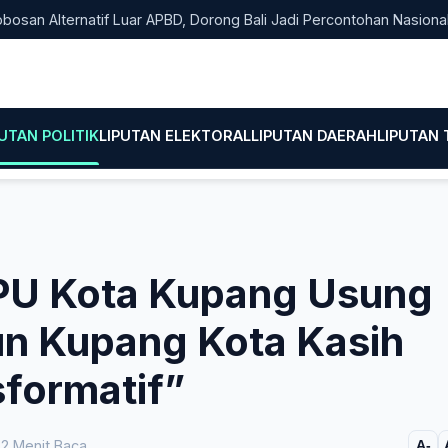
ernatif Luar APBD, Dorong Bali Jadi Percontohan Nasional Pembia
PUTAN POLITIK
LIPUTAN ELEKTORAL
LIPUTAN DAERAH
LIPUTAN
PU Kota Kupang Usung
 Kupang Kota Kasih
formatif”
2 Menit Baca
A-