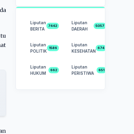
da
Liputan
Liputan
7442
5057
BERITA
DAERAH
btu
aat
Liputan
Liputan
1586
674
POLITIK
KESEHATAN
Liputan
Liputan
662
651
HUKUM
PERISTIWA
gan