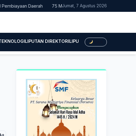
yaan Daerah
75 Mahasiswa Fakultas Hukum UMTS Resmi Dilepas
Jumat, 7 Agustus 2026
 TEKNOLOGI
LIPUTAN DIREKTORI
LIPUTAN HUKUM
LIPUTAN BIS
Dark
A+