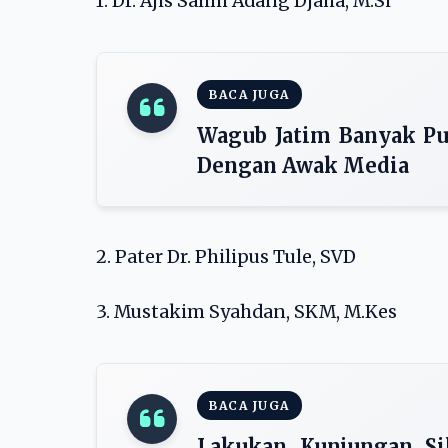
1. Dr. Ajis Salim Adang Djaha, M.Si
BACA JUGA
Wagub Jatim Banyak Puj
Dengan Awak Media
2. Pater Dr. Philipus Tule, SVD
3. Mustakim Syahdan, SKM, M.Kes
BACA JUGA
Lakukan Kunjungan Si