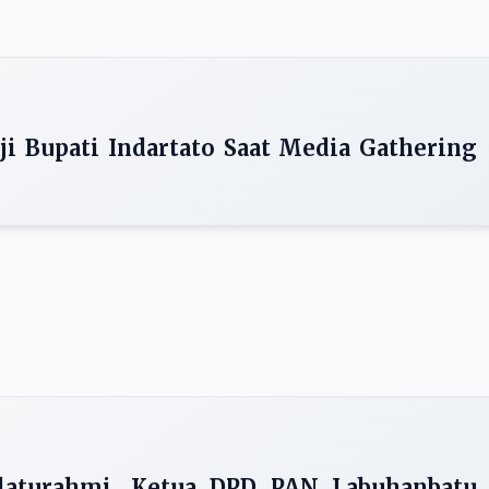
i Bupati Indartato Saat Media Gathering
laturahmi, Ketua DPD PAN Labuhanbatu