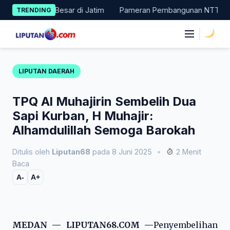
Skip
suk 11 Besar di Jatim
Pameran Pembangunan NTT Didorong Naik 
TRENDING
to
content
|
LIPUTAN DAERAH
TPQ Al Muhajirin Sembelih Dua
Sapi Kurban, H Muhajir:
Alhamdulillah Semoga Barokah
Ditulis oleh
Liputan68
pada 8 Juni 2025
•
2 Menit
Baca
A-
A+
MEDAN — LIPUTAN68.COM —
Penyembelihan