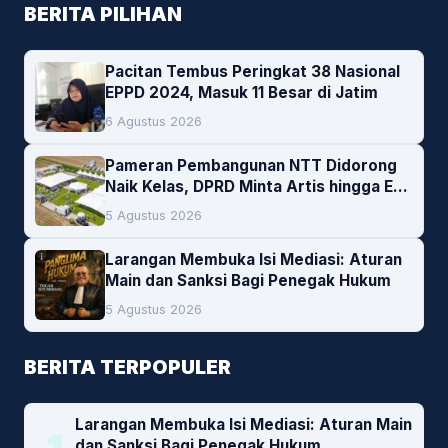
BERITA PILIHAN
Pacitan Tembus Peringkat 38 Nasional
EPPD 2024, Masuk 11 Besar di Jatim
6 Agustus 2026
Pameran Pembangunan NTT Didorong
Naik Kelas, DPRD Minta Artis hingga EO
Lokal Jadi Prioritas
5 Agustus 2026
Larangan Membuka Isi Mediasi: Aturan
Main dan Sanksi Bagi Penegak Hukum
5 Agustus 2026
BERITA TERPOPULER
Larangan Membuka Isi Mediasi: Aturan Main
dan Sanksi Bagi Penegak Hukum