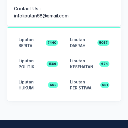
Contact Us :
infoliputan68@gmail.com
Liputan
Liputan
7440
5057
BERITA
DAERAH
Liputan
Liputan
1586
674
POLITIK
KESEHATAN
Liputan
Liputan
662
651
HUKUM
PERISTIWA