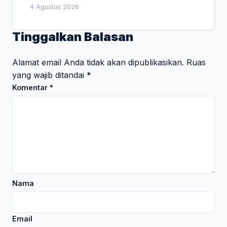
DPRD
4 Agustus 2026
Tinggalkan Balasan
Alamat email Anda tidak akan dipublikasikan.
Ruas
yang wajib ditandai
*
Komentar
*
Nama
Email