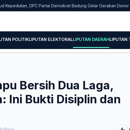
dulian, DPC Partai Demokrat Badung Gelar Gerakan Donor Darah
PUTAN POLITIK
LIPUTAN ELEKTORAL
LIPUTAN DAERAH
LIPUTAN
pu Bersih Dua Laga,
 Ini Bukti Disiplin dan
it Baca
A-