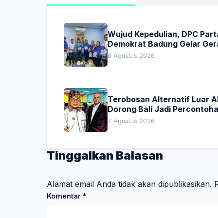
Wujud Kepedulian, DPC Part
Demokrat Badung Gelar Ger
Donor Darah
8 Agustus 2026
Terobosan Alternatif Luar 
Dorong Bali Jadi Percontoh
Nasional Pembiayaan Daera
7 Agustus 2026
Tinggalkan Balasan
Alamat email Anda tidak akan dipublikasikan.
R
Komentar
*