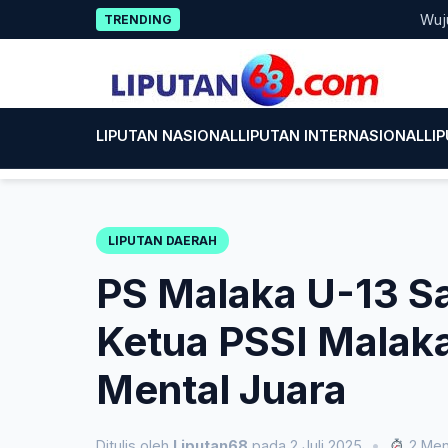
Skip
Wujud Kepe
TRENDING
to
content
LIPUTAN NASIONAL
LIPUTAN INTERNASIONAL
LI
LIPUTAN DAERAH
PS Malaka U-13 Sa
Ketua PSSI Malaka:
Mental Juara
Ditulis oleh
Liputan68
pada 2 Juli 2025
•
2 Men