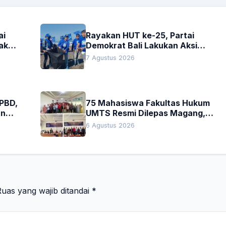
ai
Rayakan HUT ke-25, Partai
akan
Demokrat Bali Lakukan Aksi
Nyata Pelestarian Lingkungan
7 Agustus 2026
APBD,
75 Mahasiswa Fakultas Hukum
an
UMTS Resmi Dilepas Magang,
h
Dekan Titip Empat Pesan
6 Agustus 2026
Penting
uas yang wajib ditandai
*