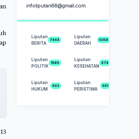
infoliputan68@gmail.com
dan
auh
Liputan
Liputan
7444
5058
tap
BERITA
DAERAH
Liputan
Liputan
1586
674
POLITIK
KESEHATAN
Liputan
Liputan
662
651
HUKUM
PERISTIWA
-13