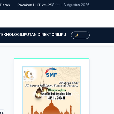
Rayakan HUT ke-25, Partai Demokrat Bali Lakukan Aksi Nyata P
Sabtu, 8 Agustus 2026
 TEKNOLOGI
LIPUTAN DIREKTORI
LIPUTAN HUKUM
LIPUTAN BIS
Dark
A+