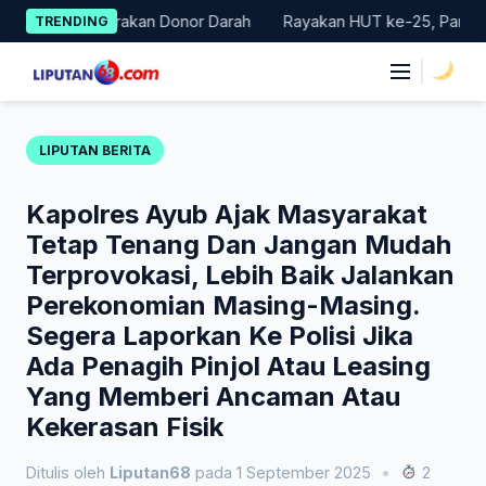
Skip
 Gelar Gerakan Donor Darah
Rayakan HUT ke-25, Partai Demokr
TRENDING
to
content
|
LIPUTAN BERITA
Kapolres Ayub Ajak Masyarakat
Tetap Tenang Dan Jangan Mudah
Terprovokasi, Lebih Baik Jalankan
Perekonomian Masing-Masing.
Segera Laporkan Ke Polisi Jika
Ada Penagih Pinjol Atau Leasing
Yang Memberi Ancaman Atau
Kekerasan Fisik
Ditulis oleh
Liputan68
pada 1 September 2025
•
2