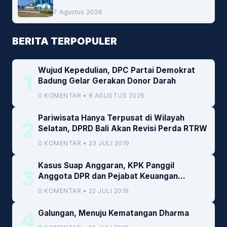
Peluang Investasi Woodchip untuk
7 Agustus 2026
Cofiring PLTU Bolok
BERITA TERPOPULER
Wujud Kepedulian, DPC Partai Demokrat
1
Badung Gelar Gerakan Donor Darah
0 KOMENTAR • 8 AGUSTUS 2026
Pariwisata Hanya Terpusat di Wilayah
2
Selatan, DPRD Bali Akan Revisi Perda RTRW
0 KOMENTAR • 23 JULI 2019
Kasus Suap Anggaran, KPK Panggil
3
Anggota DPR dan Pejabat Keuangan
Kemenkeu
0 KOMENTAR • 22 JULI 2019
4
Galungan, Menuju Kematangan Dharma