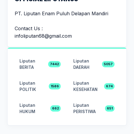
PT. Liputan Enam Puluh Delapan Mandiri
Contact Us :
infoliputan68@gmail.com
Liputan
Liputan
7442
5057
BERITA
DAERAH
Liputan
Liputan
1586
674
POLITIK
KESEHATAN
Liputan
Liputan
662
651
HUKUM
PERISTIWA