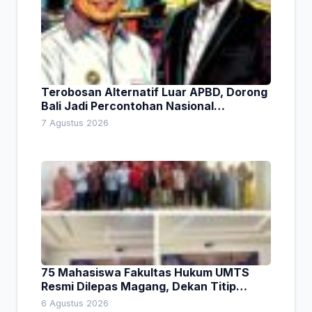
Terobosan Alternatif Luar APBD, Dorong
Bali Jadi Percontohan Nasional
Pembiayaan Daerah
7 Agustus 2026
75 Mahasiswa Fakultas Hukum UMTS
Resmi Dilepas Magang, Dekan Titip
Empat Pesan Penting
6 Agustus 2026