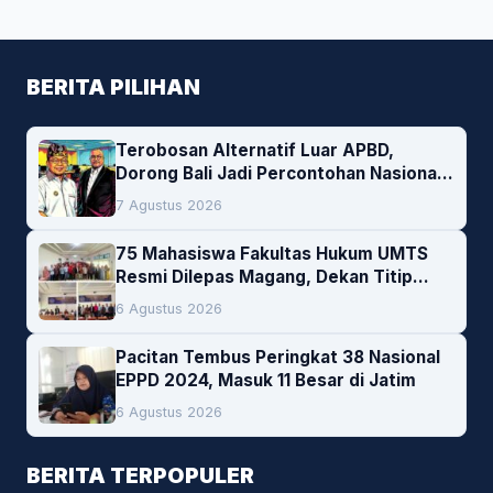
BERITA PILIHAN
Terobosan Alternatif Luar APBD,
Dorong Bali Jadi Percontohan Nasional
Pembiayaan Daerah
7 Agustus 2026
75 Mahasiswa Fakultas Hukum UMTS
Resmi Dilepas Magang, Dekan Titip
Empat Pesan Penting
6 Agustus 2026
Pacitan Tembus Peringkat 38 Nasional
EPPD 2024, Masuk 11 Besar di Jatim
6 Agustus 2026
BERITA TERPOPULER