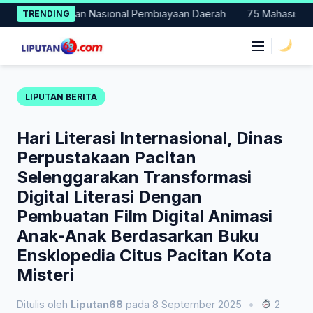
Skip
i Percontohan Nasional Pembiayaan Daerah
75 Mahasiswa Fakul
TRENDING
to
content
|
LIPUTAN BERITA
Hari Literasi Internasional, Dinas
Perpustakaan Pacitan
Selenggarakan Transformasi
Digital Literasi Dengan
Pembuatan Film Digital Animasi
Anak-Anak Berdasarkan Buku
Ensklopedia Citus Pacitan Kota
Misteri
Ditulis oleh
Liputan68
pada 8 September 2025
•
2