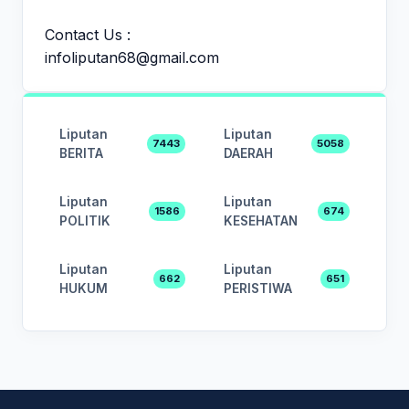
Contact Us :
infoliputan68@gmail.com
Liputan
Liputan
7443
5058
BERITA
DAERAH
Liputan
Liputan
1586
674
POLITIK
KESEHATAN
Liputan
Liputan
662
651
HUKUM
PERISTIWA