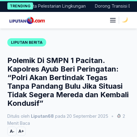
Skip
 Aksi Nyata Pelestarian Lingkungan
Dorong Transisi Energi di
TRENDING
to
content
|
LIPUTAN BERITA
Polemik Di SMPN 1 Pacitan.
Kapolres Ayub Beri Peringatan:
“Polri Akan Bertindak Tegas
Tanpa Pandang Bulu Jika Situasi
Tidak Segera Mereda dan Kembali
Kondusif”
Ditulis oleh
Liputan68
pada 20 September 2025
•
2
Menit Baca
A-
A+