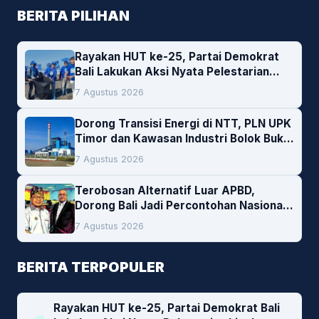
BERITA PILIHAN
Rayakan HUT ke-25, Partai Demokrat
Bali Lakukan Aksi Nyata Pelestarian
Lingkungan
7 Agustus 2026
Dorong Transisi Energi di NTT, PLN UPK
Timor dan Kawasan Industri Bolok Buka
Peluang Investasi Woodchip untuk
7 Agustus 2026
Cofiring PLTU Bolok
Terobosan Alternatif Luar APBD,
Dorong Bali Jadi Percontohan Nasional
Pembiayaan Daerah
7 Agustus 2026
BERITA TERPOPULER
Rayakan HUT ke-25, Partai Demokrat Bali