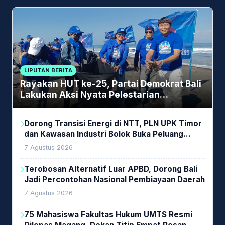
LIPUTAN BERITA
Rayakan HUT ke-25, Partai Demokrat Bali
Lakukan Aksi Nyata Pelestarian
Lingkungan
Dorong Transisi Energi di NTT, PLN UPK Timor
dan Kawasan Industri Bolok Buka Peluang
Investasi Woodchip untuk Cofiring PLTU Bolok
7 Agustus 2026
Terobosan Alternatif Luar APBD, Dorong Bali
Jadi Percontohan Nasional Pembiayaan Daerah
7 Agustus 2026
75 Mahasiswa Fakultas Hukum UMTS Resmi