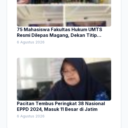
75 Mahasiswa Fakultas Hukum UMTS
Resmi Dilepas Magang, Dekan Titip
Empat Pesan Penting
6 Agustus 2026
Pacitan Tembus Peringkat 38 Nasional
EPPD 2024, Masuk 11 Besar di Jatim
6 Agustus 2026