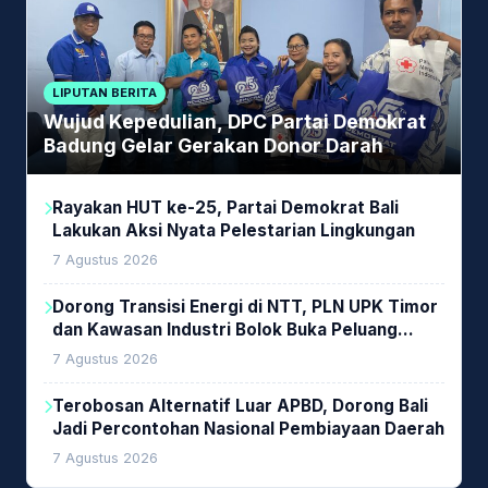
LIPUTAN BERITA
Wujud Kepedulian, DPC Partai Demokrat
Badung Gelar Gerakan Donor Darah
Rayakan HUT ke-25, Partai Demokrat Bali
Lakukan Aksi Nyata Pelestarian Lingkungan
7 Agustus 2026
Dorong Transisi Energi di NTT, PLN UPK Timor
dan Kawasan Industri Bolok Buka Peluang
Investasi Woodchip untuk Cofiring PLTU Bolok
7 Agustus 2026
Terobosan Alternatif Luar APBD, Dorong Bali
Jadi Percontohan Nasional Pembiayaan Daerah
7 Agustus 2026