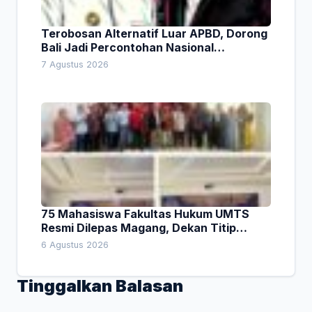
Terobosan Alternatif Luar APBD, Dorong
Bali Jadi Percontohan Nasional
Pembiayaan Daerah
7 Agustus 2026
75 Mahasiswa Fakultas Hukum UMTS
Resmi Dilepas Magang, Dekan Titip
Empat Pesan Penting
6 Agustus 2026
Tinggalkan Balasan