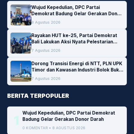
Wujud Kepedulian, DPC Partai
Demokrat Badung Gelar Gerakan Donor
Darah
8 Agustus 2026
Rayakan HUT ke-25, Partai Demokrat
Bali Lakukan Aksi Nyata Pelestarian
Lingkungan
7 Agustus 2026
Dorong Transisi Energi di NTT, PLN UPK
Timor dan Kawasan Industri Bolok Buka
Peluang Investasi Woodchip untuk
7 Agustus 2026
Cofiring PLTU Bolok
BERITA TERPOPULER
Wujud Kepedulian, DPC Partai Demokrat
1
Badung Gelar Gerakan Donor Darah
0 KOMENTAR • 8 AGUSTUS 2026