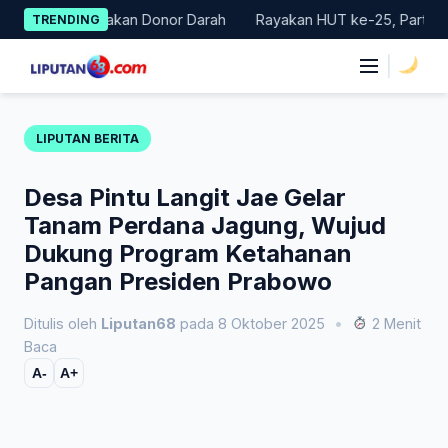
Skip
Gelar Gerakan Donor Darah
Rayakan HUT ke-25, Partai Demokra
TRENDING
to
content
|
LIPUTAN BERITA
Desa Pintu Langit Jae Gelar
Tanam Perdana Jagung, Wujud
Dukung Program Ketahanan
Pangan Presiden Prabowo
Ditulis oleh
Liputan68
pada 8 Oktober 2025
•
2 Menit
Baca
A-
A+