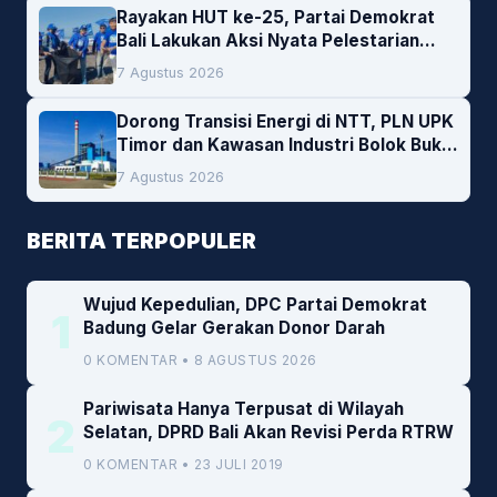
Rayakan HUT ke-25, Partai Demokrat
Bali Lakukan Aksi Nyata Pelestarian
Lingkungan
7 Agustus 2026
Dorong Transisi Energi di NTT, PLN UPK
Timor dan Kawasan Industri Bolok Buka
Peluang Investasi Woodchip untuk
7 Agustus 2026
Cofiring PLTU Bolok
BERITA TERPOPULER
Wujud Kepedulian, DPC Partai Demokrat
1
Badung Gelar Gerakan Donor Darah
0 KOMENTAR • 8 AGUSTUS 2026
Pariwisata Hanya Terpusat di Wilayah
2
Selatan, DPRD Bali Akan Revisi Perda RTRW
0 KOMENTAR • 23 JULI 2019