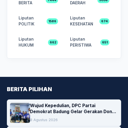
BERITA
DAERAH
Liputan
Liputan
1586
674
POLITIK
KESEHATAN
Liputan
Liputan
662
651
HUKUM
PERISTIWA
BERITA PILIHAN
Wujud Kepedulian, DPC Partai
Demokrat Badung Gelar Gerakan Donor
Darah
8 Agustus 2026