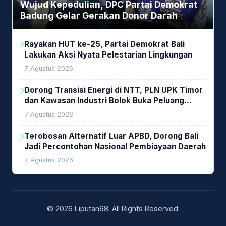
Wujud Kepedulian, DPC Partai Demokrat
Badung Gelar Gerakan Donor Darah
Rayakan HUT ke-25, Partai Demokrat Bali
Lakukan Aksi Nyata Pelestarian Lingkungan
7 Agustus 2026
Dorong Transisi Energi di NTT, PLN UPK Timor
dan Kawasan Industri Bolok Buka Peluang
Investasi Woodchip untuk Cofiring PLTU Bolok
7 Agustus 2026
Terobosan Alternatif Luar APBD, Dorong Bali
Jadi Percontohan Nasional Pembiayaan Daerah
7 Agustus 2026
© 2026 Liputan68. All Rights Reserved.