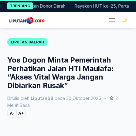
Skip
 Gelar Gerakan Donor Darah
Rayakan HUT ke-25, Partai Demokr
TRENDING
to
content
|
LIPUTAN DAERAH
Yos Dogon Minta Pemerintah
Perhatikan Jalan HTI Maulafa:
“Akses Vital Warga Jangan
Dibiarkan Rusak”
Ditulis oleh
Liputan68
pada 30 Oktober 2025
•
2
Menit Baca
A-
A+