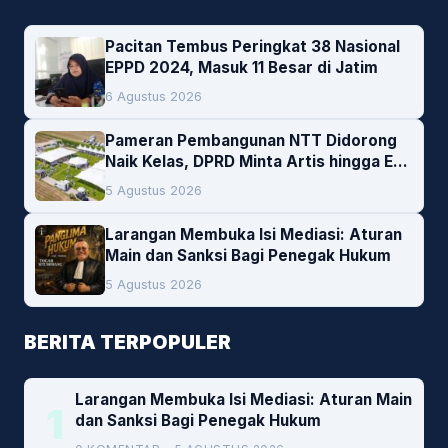
Pacitan Tembus Peringkat 38 Nasional
EPPD 2024, Masuk 11 Besar di Jatim
6 Agustus 2026
Pameran Pembangunan NTT Didorong
Naik Kelas, DPRD Minta Artis hingga EO
Lokal Jadi Prioritas
5 Agustus 2026
Larangan Membuka Isi Mediasi: Aturan
Main dan Sanksi Bagi Penegak Hukum
5 Agustus 2026
BERITA TERPOPULER
Larangan Membuka Isi Mediasi: Aturan Main
1
dan Sanksi Bagi Penegak Hukum