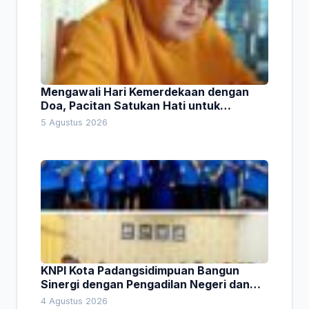
Mengawali Hari Kemerdekaan dengan
Doa, Pacitan Satukan Hati untuk
Indonesia
5 Agustus 2026
KNPI Kota Padangsidimpuan Bangun
Sinergi dengan Pengadilan Negeri dan
DPRD
4 Agustus 2026