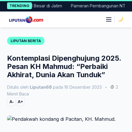
Skip
 Masuk 11 Besar di Jatim
Pameran Pembangunan NTT Didorong Na
TRENDING
to
content
|
LIPUTAN BERITA
Kontemplasi Dipenghujung 2025.
Pesan KH Mahmud: “Perbaiki
Akhirat, Dunia Akan Tunduk”
Ditulis oleh
Liputan68
pada 16 Desember 2025
•
2
Menit Baca
A-
A+