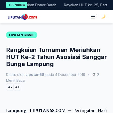
Skip
lar Gerakan Donor Darah
Rayakan HUT ke-25, Partai Demokrat B
TRENDING
to
content
|
LIPUTAN BISNIS
Rangkaian Turnamen Meriahkan
HUT Ke-2 Tahun Asosiasi Sanggar
Bunga Lampung
Ditulis oleh
Liputan68
pada 4 Desember 2019
•
2
Menit Baca
A-
A+
Lampung, LIPUTAN68.COM
– Peringatan Hari