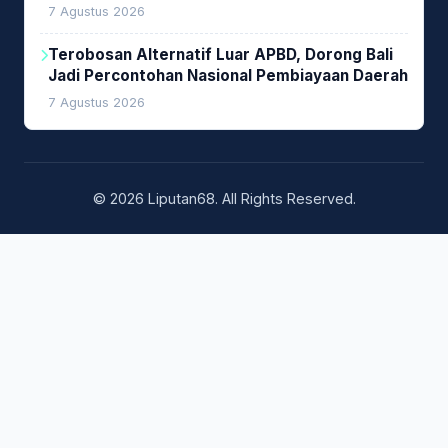
Investasi Woodchip untuk Cofiring PLTU Bolok
7 Agustus 2026
Terobosan Alternatif Luar APBD, Dorong Bali
Jadi Percontohan Nasional Pembiayaan Daerah
7 Agustus 2026
© 2026 Liputan68. All Rights Reserved.