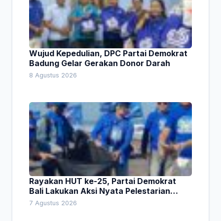
Wujud Kepedulian, DPC Partai Demokrat
Badung Gelar Gerakan Donor Darah
8 Agustus 2026
Rayakan HUT ke-25, Partai Demokrat
Bali Lakukan Aksi Nyata Pelestarian
Lingkungan
7 Agustus 2026