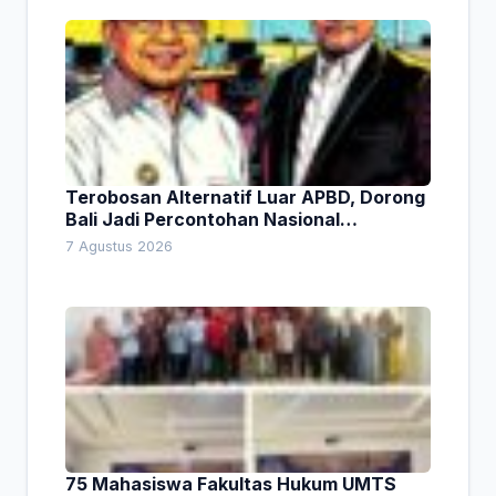
Terobosan Alternatif Luar APBD, Dorong
Bali Jadi Percontohan Nasional
Pembiayaan Daerah
7 Agustus 2026
75 Mahasiswa Fakultas Hukum UMTS