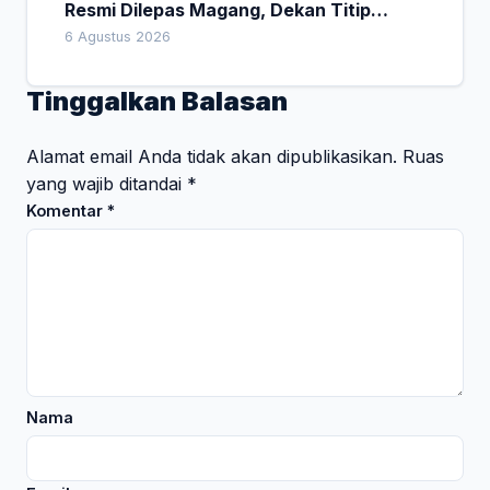
Resmi Dilepas Magang, Dekan Titip
Empat Pesan Penting
6 Agustus 2026
Tinggalkan Balasan
Alamat email Anda tidak akan dipublikasikan.
Ruas
yang wajib ditandai
*
Komentar
*
Nama