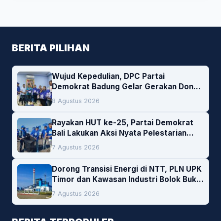
BERITA PILIHAN
Wujud Kepedulian, DPC Partai
Demokrat Badung Gelar Gerakan Donor
Darah
8 Agustus 2026
Rayakan HUT ke-25, Partai Demokrat
Bali Lakukan Aksi Nyata Pelestarian
Lingkungan
7 Agustus 2026
Dorong Transisi Energi di NTT, PLN UPK
Timor dan Kawasan Industri Bolok Buka
Peluang Investasi Woodchip untuk
7 Agustus 2026
Cofiring PLTU Bolok