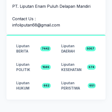
PT. Liputan Enam Puluh Delapan Mandiri
Contact Us :
infoliputan68@gmail.com
Liputan
Liputan
7442
5057
BERITA
DAERAH
Liputan
Liputan
1586
674
POLITIK
KESEHATAN
Liputan
Liputan
662
651
HUKUM
PERISTIWA