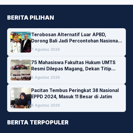
BERITA PILIHAN
Terobosan Alternatif Luar APBD,
Dorong Bali Jadi Percontohan Nasional
Pembiayaan Daerah
7 Agustus 2026
75 Mahasiswa Fakultas Hukum UMTS
Resmi Dilepas Magang, Dekan Titip
Empat Pesan Penting
6 Agustus 2026
Pacitan Tembus Peringkat 38 Nasional
EPPD 2024, Masuk 11 Besar di Jatim
6 Agustus 2026
BERITA TERPOPULER