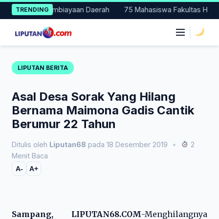
Skip
Nasional Pembiayaan Daerah
75 Mahasiswa Fakultas Hukum UMT
TRENDING
to
content
|
LIPUTAN BERITA
Asal Desa Sorak Yang Hilang
Bernama Maimona Gadis Cantik
Berumur 22 Tahun
Ditulis oleh
Liputan68
pada 18 Desember 2019
•
2
Menit Baca
A-
A+
Sampang, LIPUTAN68.COM
-Menghilangnya