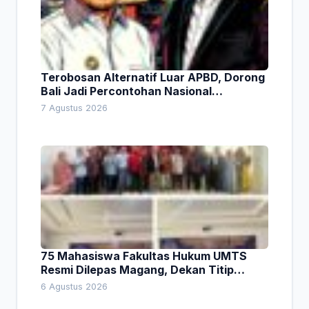
Terobosan Alternatif Luar APBD, Dorong
Bali Jadi Percontohan Nasional
Pembiayaan Daerah
7 Agustus 2026
75 Mahasiswa Fakultas Hukum UMTS
Resmi Dilepas Magang, Dekan Titip
Empat Pesan Penting
6 Agustus 2026