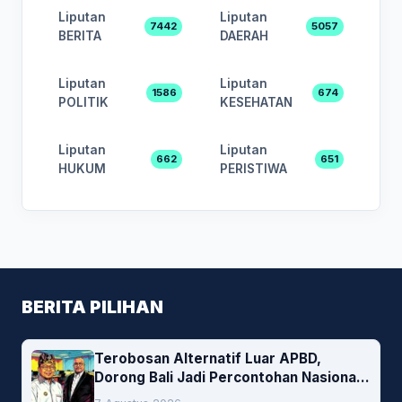
Liputan
Liputan
7442
5057
BERITA
DAERAH
Liputan
Liputan
1586
674
POLITIK
KESEHATAN
Liputan
Liputan
662
651
HUKUM
PERISTIWA
BERITA PILIHAN
Terobosan Alternatif Luar APBD,
Dorong Bali Jadi Percontohan Nasional
Pembiayaan Daerah