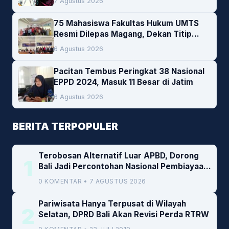
7 Agustus 2026
75 Mahasiswa Fakultas Hukum UMTS
Resmi Dilepas Magang, Dekan Titip
Empat Pesan Penting
6 Agustus 2026
Pacitan Tembus Peringkat 38 Nasional
EPPD 2024, Masuk 11 Besar di Jatim
6 Agustus 2026
BERITA TERPOPULER
Terobosan Alternatif Luar APBD, Dorong
1
Bali Jadi Percontohan Nasional Pembiayaan
Daerah
0 KOMENTAR • 7 AGUSTUS 2026
Pariwisata Hanya Terpusat di Wilayah
2
Selatan, DPRD Bali Akan Revisi Perda RTRW