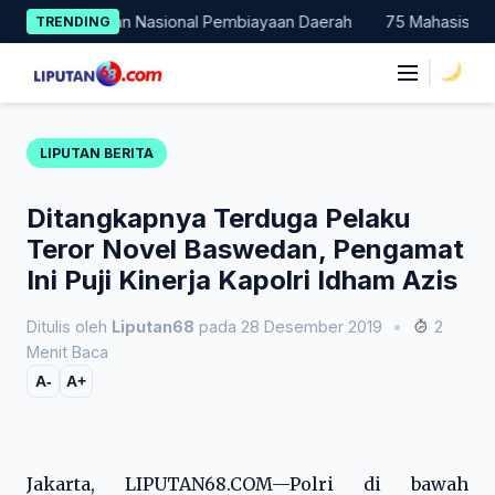
Skip
 Percontohan Nasional Pembiayaan Daerah
75 Mahasiswa Fakult
TRENDING
to
content
|
LIPUTAN BERITA
Ditangkapnya Terduga Pelaku
Teror Novel Baswedan, Pengamat
Ini Puji Kinerja Kapolri Idham Azis
Ditulis oleh
Liputan68
pada 28 Desember 2019
•
2
Menit Baca
A-
A+
Jakarta, LIPUTAN68.COM—Polri di bawah