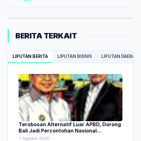
BERITA TERKAIT
LIPUTAN BERITA
LIPUTAN BISNIS
LIPUTAN DAERAH
Terobosan Alternatif Luar APBD, Dorong
Bali Jadi Percontohan Nasional
Pembiayaan Daerah
7 Agustus 2026