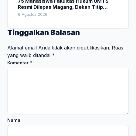
75 Mahasiswa Fakultas Hukum UMTS
Resmi Dilepas Magang, Dekan Titip
Empat Pesan Penting
6 Agustus 2026
Tinggalkan Balasan
Alamat email Anda tidak akan dipublikasikan.
Ruas
yang wajib ditandai
*
Komentar
*
Nama