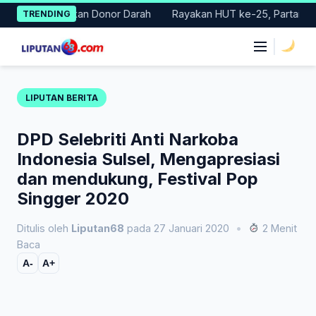
Skip
lar Gerakan Donor Darah
Rayakan HUT ke-25, Partai Demokrat 
TRENDING
to
content
|
LIPUTAN BERITA
DPD Selebriti Anti Narkoba
Indonesia Sulsel, Mengapresiasi
dan mendukung, Festival Pop
Singger 2020
Ditulis oleh
Liputan68
pada 27 Januari 2020
•
2 Menit
Baca
A-
A+