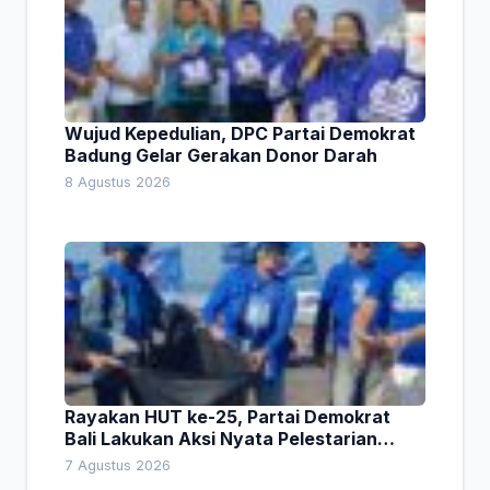
Wujud Kepedulian, DPC Partai Demokrat
Badung Gelar Gerakan Donor Darah
8 Agustus 2026
Rayakan HUT ke-25, Partai Demokrat
Bali Lakukan Aksi Nyata Pelestarian
Lingkungan
7 Agustus 2026