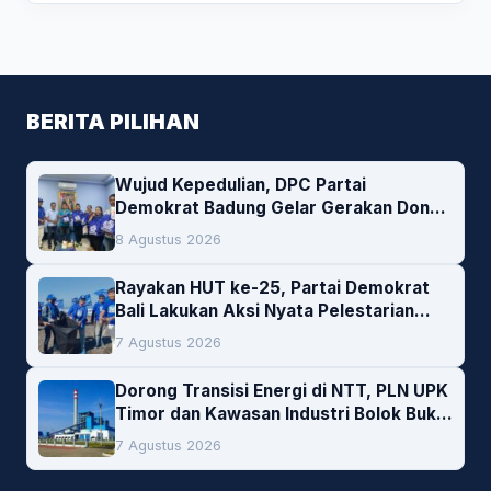
BERITA PILIHAN
Wujud Kepedulian, DPC Partai
Demokrat Badung Gelar Gerakan Donor
Darah
8 Agustus 2026
Rayakan HUT ke-25, Partai Demokrat
Bali Lakukan Aksi Nyata Pelestarian
Lingkungan
7 Agustus 2026
Dorong Transisi Energi di NTT, PLN UPK
Timor dan Kawasan Industri Bolok Buka
Peluang Investasi Woodchip untuk
7 Agustus 2026
Cofiring PLTU Bolok