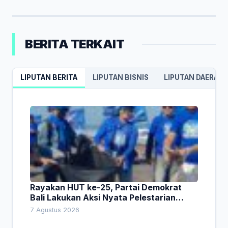
BERITA TERKAIT
LIPUTAN BERITA
LIPUTAN BISNIS
LIPUTAN DAERAH
Rayakan HUT ke-25, Partai Demokrat
Bali Lakukan Aksi Nyata Pelestarian
Lingkungan
7 Agustus 2026