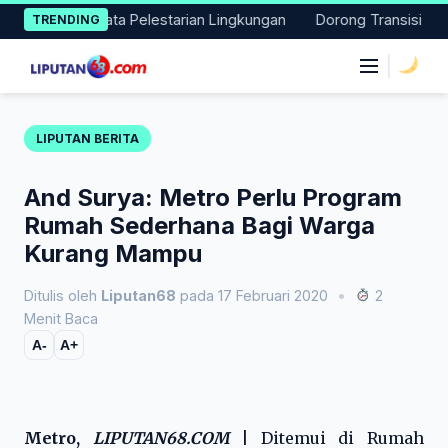
Skip
n Aksi Nyata Pelestarian Lingkungan
Dorong Transisi Energi d
TRENDING
to
content
|
LIPUTAN BERITA
And Surya: Metro Perlu Program
Rumah Sederhana Bagi Warga
Kurang Mampu
Ditulis oleh
Liputan68
pada 17 Februari 2020
•
2
Menit Baca
A-
A+
Metro,
LIPUTAN68.COM
|
Ditemui di Rumah