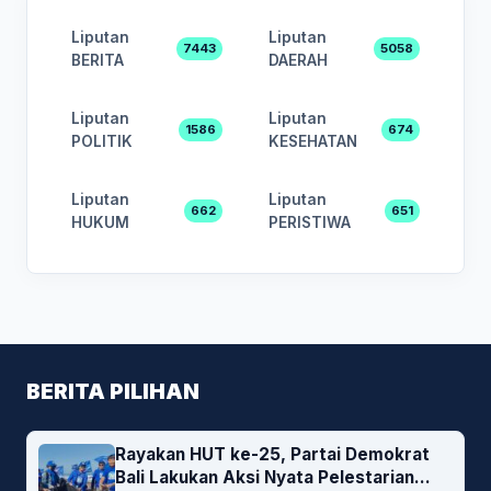
Liputan
Liputan
7443
5058
BERITA
DAERAH
Liputan
Liputan
1586
674
POLITIK
KESEHATAN
Liputan
Liputan
662
651
HUKUM
PERISTIWA
BERITA PILIHAN
Rayakan HUT ke-25, Partai Demokrat
Bali Lakukan Aksi Nyata Pelestarian