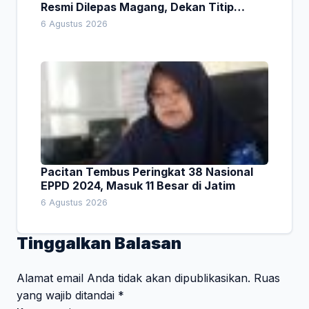
Resmi Dilepas Magang, Dekan Titip
Empat Pesan Penting
6 Agustus 2026
Pacitan Tembus Peringkat 38 Nasional
EPPD 2024, Masuk 11 Besar di Jatim
6 Agustus 2026
Tinggalkan Balasan
Alamat email Anda tidak akan dipublikasikan.
Ruas
yang wajib ditandai
*