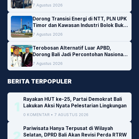
Lingkungan
7 Agustus 2026
Dorong Transisi Energi di NTT, PLN UPK
Timor dan Kawasan Industri Bolok Buka
Peluang Investasi Woodchip untuk
7 Agustus 2026
Cofiring PLTU Bolok
Terobosan Alternatif Luar APBD,
Dorong Bali Jadi Percontohan Nasional
Pembiayaan Daerah
7 Agustus 2026
BERITA TERPOPULER
Rayakan HUT ke-25, Partai Demokrat Bali
1
Lakukan Aksi Nyata Pelestarian Lingkungan
0 KOMENTAR • 7 AGUSTUS 2026
Pariwisata Hanya Terpusat di Wilayah
2
Selatan, DPRD Bali Akan Revisi Perda RTRW