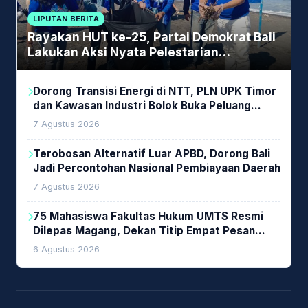
LIPUTAN BERITA
Rayakan HUT ke-25, Partai Demokrat Bali
Lakukan Aksi Nyata Pelestarian
Lingkungan
Dorong Transisi Energi di NTT, PLN UPK Timor
dan Kawasan Industri Bolok Buka Peluang
Investasi Woodchip untuk Cofiring PLTU Bolok
7 Agustus 2026
Terobosan Alternatif Luar APBD, Dorong Bali
Jadi Percontohan Nasional Pembiayaan Daerah
7 Agustus 2026
75 Mahasiswa Fakultas Hukum UMTS Resmi
Dilepas Magang, Dekan Titip Empat Pesan
Penting
6 Agustus 2026