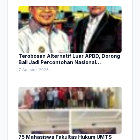
Terobosan Alternatif Luar APBD, Dorong
Bali Jadi Percontohan Nasional
Pembiayaan Daerah
7 Agustus 2026
75 Mahasiswa Fakultas Hukum UMTS