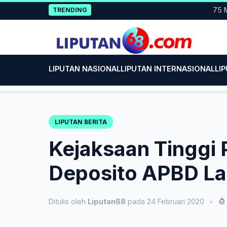
Skip
75 Mahasis
TRENDING
to
content
LIPUTAN NASIONAL
LIPUTAN INTERNASIONAL
LI
LIPUTAN BERITA
Kejaksaan Tinggi 
Deposito APBD L
Ditulis oleh
Liputan68
pada 24 Februari 2020
•