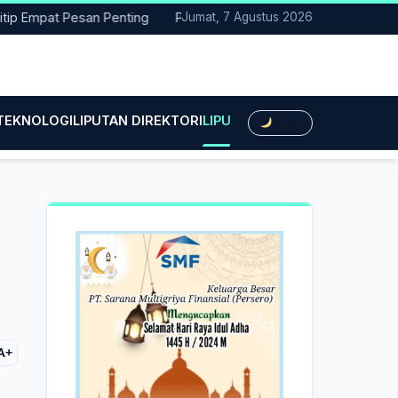
pat Pesan Penting
Pacitan Tembus Peringkat 38 Nasional EPPD
Jumat, 7 Agustus 2026
 TEKNOLOGI
LIPUTAN DIREKTORI
LIPUTAN HUKUM
LIPUTAN BIS
Dark
A+