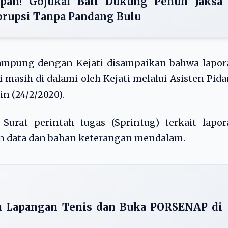
epan! Gojukai Bali Dukung Penuh Jaksa
rupsi Tanpa Pandang Bulu
ampung dengan Kejati disampaikan bahwa lapor
 masih di dalami oleh Kejati melalui Asisten Pid
n (24/2/2020).
urat perintah tugas (Sprintug) terkait lapor
n data dan bahan keterangan mendalam.
 Lapangan Tenis dan Buka PORSENAP di