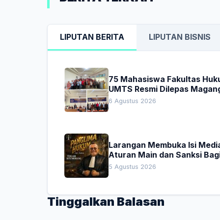
LIPUTAN BERITA
LIPUTAN BISNIS
75 Mahasiswa Fakultas Hu
UMTS Resmi Dilepas Magan
Dekan Titip Empat Pesan
6 Agustus 2026
Penting
Larangan Membuka Isi Media
Aturan Main dan Sanksi Bag
Penegak Hukum
5 Agustus 2026
Tinggalkan Balasan