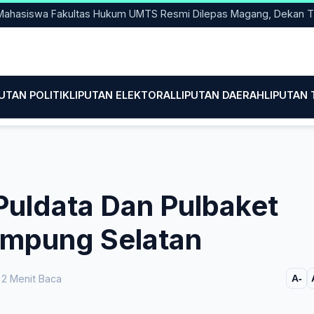
wa Fakultas Hukum UMTS Resmi Dilepas Magang, Dekan Titip Em
PUTAN POLITIK
LIPUTAN ELEKTORAL
LIPUTAN DAERAH
LIPUTAN
Puldata Dan Pulbaket
ampung Selatan
2 Menit Baca
A-