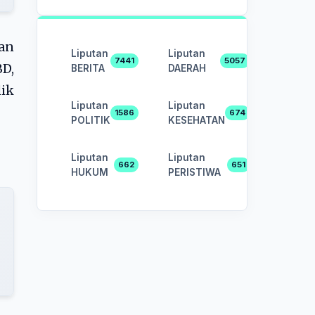
an
Liputan
Liputan
7441
5057
BD,
BERITA
DAERAH
lik
Liputan
Liputan
1586
674
POLITIK
KESEHATAN
Liputan
Liputan
662
651
HUKUM
PERISTIWA