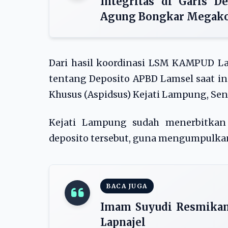
Integritas di Garis D
Agung Bongkar Megako
Dari hasil koordinasi LSM KAMPUD L
tentang Deposito APBD Lamsel saat ini
Khusus (Aspidsus) Kejati Lampung, Seni
Kejati Lampung sudah menerbitkan S
deposito tersebut, guna mengumpulka
BACA JUGA
Imam Suyudi Resmikan
Lapnajel