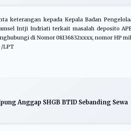
ta keterangan kepada Kepala Badan Pengelola
sel Intji Indriati terkait masalah deposito AP
enghubungi di Nomor 08136832xxxx, nomor HP mi
. /LPT
, Ipung Anggap SHGB BTID Sebanding Sewa