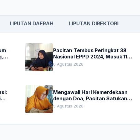
LIPUTAN DAERAH
LIPUTAN DIREKTORI
kum
Pacitan Tembus Peringkat 38
g,
Nasional EPPD 2024, Masuk 11
Besar di Jatim
6 Agustus 2026
si:
Mengawali Hari Kemerdekaan
i
dengan Doa, Pacitan Satukan
Hati untuk Indonesia
5 Agustus 2026