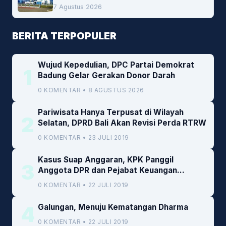
Peluang Investasi Woodchip untuk
7 Agustus 2026
Cofiring PLTU Bolok
BERITA TERPOPULER
Wujud Kepedulian, DPC Partai Demokrat
1
Badung Gelar Gerakan Donor Darah
0 KOMENTAR • 8 AGUSTUS 2026
Pariwisata Hanya Terpusat di Wilayah
2
Selatan, DPRD Bali Akan Revisi Perda RTRW
0 KOMENTAR • 23 JULI 2019
Kasus Suap Anggaran, KPK Panggil
3
Anggota DPR dan Pejabat Keuangan
Kemenkeu
0 KOMENTAR • 22 JULI 2019
4
Galungan, Menuju Kematangan Dharma
0 KOMENTAR • 22 JULI 2019