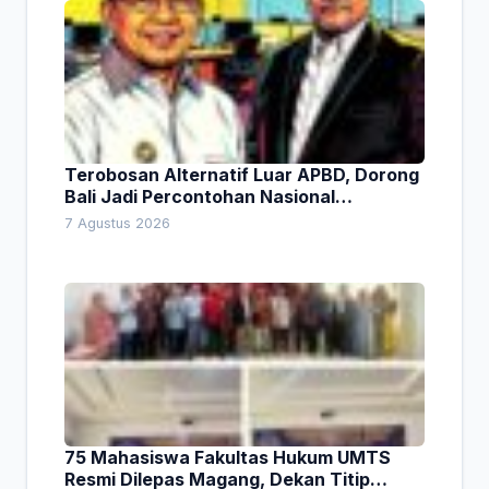
Terobosan Alternatif Luar APBD, Dorong
Bali Jadi Percontohan Nasional
Pembiayaan Daerah
7 Agustus 2026
75 Mahasiswa Fakultas Hukum UMTS
Resmi Dilepas Magang, Dekan Titip