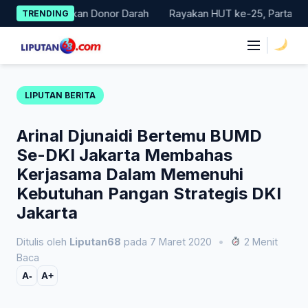
Skip
ar Gerakan Donor Darah
Rayakan HUT ke-25, Partai Demokrat B
TRENDING
to
content
|
LIPUTAN BERITA
Arinal Djunaidi Bertemu BUMD
Se-DKI Jakarta Membahas
Kerjasama Dalam Memenuhi
Kebutuhan Pangan Strategis DKI
Jakarta
Ditulis oleh
Liputan68
pada 7 Maret 2020
•
2 Menit
Baca
A-
A+