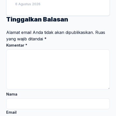
Empat Pesan Penting
6 Agustus 2026
Tinggalkan Balasan
Alamat email Anda tidak akan dipublikasikan.
Ruas
yang wajib ditandai
*
Komentar
*
Nama
Email