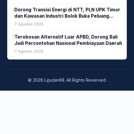
Dorong Transisi Energi di NTT, PLN UPK Timor
dan Kawasan Industri Bolok Buka Peluang
Investasi Woodchip untuk Cofiring PLTU Bolok
7 Agustus 2026
Terobosan Alternatif Luar APBD, Dorong Bali
Jadi Percontohan Nasional Pembiayaan Daerah
7 Agustus 2026
© 2026 Liputan68. All Rights Reserved.