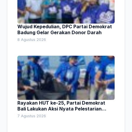
Wujud Kepedulian, DPC Partai Demokrat
Badung Gelar Gerakan Donor Darah
8 Agustus 2026
Rayakan HUT ke-25, Partai Demokrat
Bali Lakukan Aksi Nyata Pelestarian
Lingkungan
7 Agustus 2026