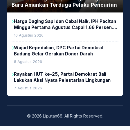
Baru Amankan Terduga Pelaku Pencurian
Harga Daging Sapi dan Cabai Naik, IPH Pacitan
Minggu Pertama Agustus Capai 1,66 Persen.
Ini Penjelasan Kabag Ayub
10 Agustus 2026
Wujud Kepedulian, DPC Partai Demokrat
Badung Gelar Gerakan Donor Darah
8 Agustus 2026
Rayakan HUT ke-25, Partai Demokrat Bali
Lakukan Aksi Nyata Pelestarian Lingkungan
7 Agustus 2026
© 2026 Liputan68. All Rights Reserved.