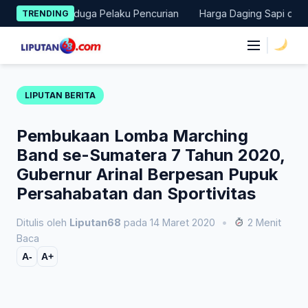
Skip
nkan Terduga Pelaku Pencurian
Harga Daging Sapi dan Cabai Na
TRENDING
to
content
|
LIPUTAN BERITA
Pembukaan Lomba Marching
Band se-Sumatera 7 Tahun 2020,
Gubernur Arinal Berpesan Pupuk
Persahabatan dan Sportivitas
Ditulis oleh
Liputan68
pada 14 Maret 2020
•
2 Menit
Baca
A-
A+