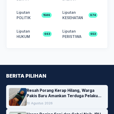
Liputan
Liputan
1586
674
POLITIK
KESEHATAN
Liputan
Liputan
663
653
HUKUM
PERISTIWA
BERITA PILIHAN
Resah Porang Kerap Hilang, Warga
Pakis Baru Amankan Terduga Pelaku
Pencurian
10 Agustus 2026