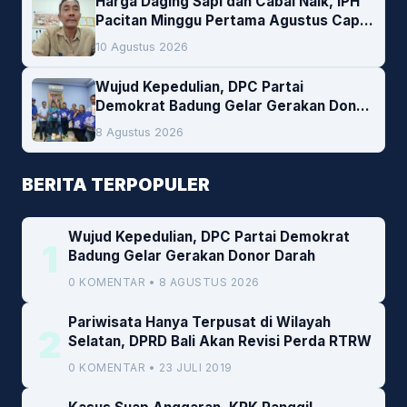
Harga Daging Sapi dan Cabai Naik, IPH
Pacitan Minggu Pertama Agustus Capai
1,66 Persen. Ini Penjelasan Kabag Ayub
10 Agustus 2026
Wujud Kepedulian, DPC Partai
Demokrat Badung Gelar Gerakan Donor
Darah
8 Agustus 2026
BERITA TERPOPULER
Wujud Kepedulian, DPC Partai Demokrat
1
Badung Gelar Gerakan Donor Darah
0 KOMENTAR • 8 AGUSTUS 2026
Pariwisata Hanya Terpusat di Wilayah
2
Selatan, DPRD Bali Akan Revisi Perda RTRW
0 KOMENTAR • 23 JULI 2019