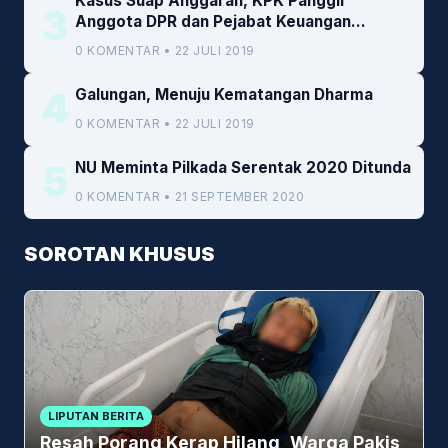
Kasus Suap Anggaran, KPK Panggil
3
Anggota DPR dan Pejabat Keuangan
Kemenkeu
0 KOMENTAR • 22 JULI 2019
4
Galungan, Menuju Kematangan Dharma
0 KOMENTAR • 22 JULI 2019
5
NU Meminta Pilkada Serentak 2020 Ditunda
0 KOMENTAR • 21 SEPTEMBER 2020
SOROTAN KHUSUS
LIPUTAN BERITA
Resah Porang Kerap Hilang, Warga Pakis