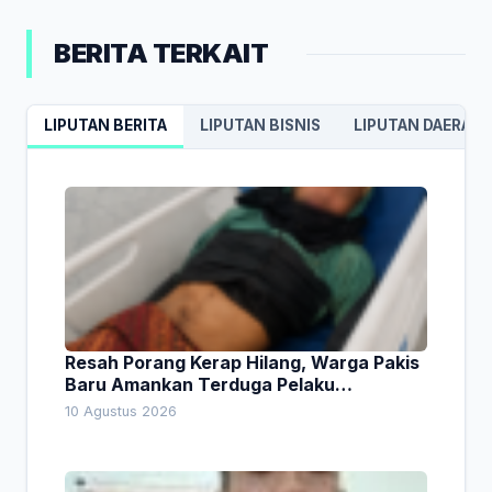
BERITA TERKAIT
LIPUTAN BERITA
LIPUTAN BISNIS
LIPUTAN DAERAH
Resah Porang Kerap Hilang, Warga Pakis
Baru Amankan Terduga Pelaku
Pencurian
10 Agustus 2026