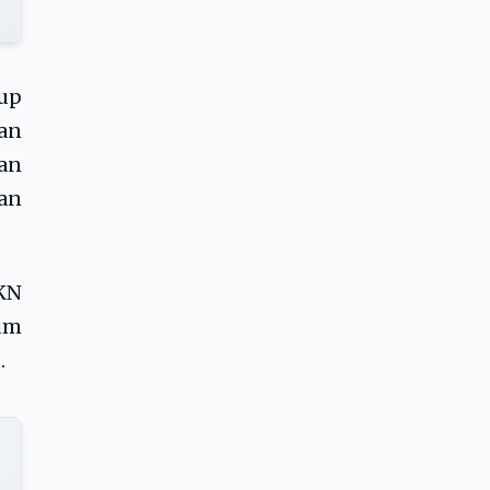
up
nan
an
dan
KN
um
.