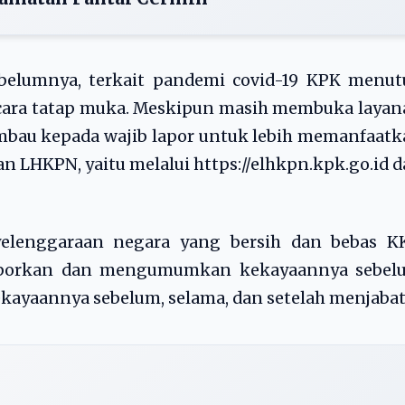
ebelumnya, terkait pandemi covid-19 KPK menut
ecara tatap muka. Meskipun masih membuka laya
bau kepada wajib lapor untuk lebih memanfaatk
an LHKPN, yaitu melalui https://elhkpn.kpk.go.id 
elenggaraan negara yang bersih dan bebas K
aporkan dan mengumumkan kekayaannya sebel
ekayaannya sebelum, selama, dan setelah menjabat