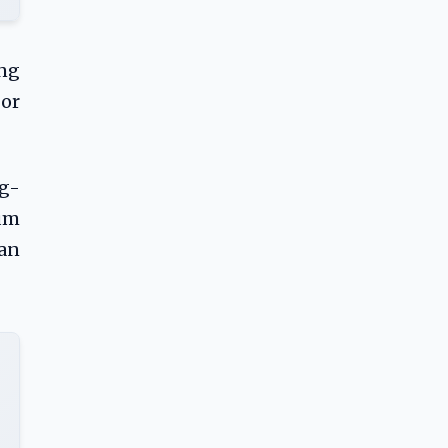
ang
or
g-
um
an