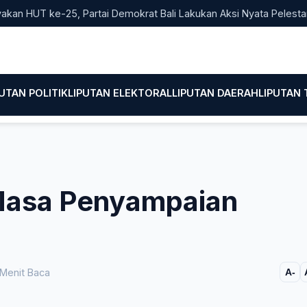
UT ke-25, Partai Demokrat Bali Lakukan Aksi Nyata Pelestarian L
PUTAN POLITIK
LIPUTAN ELEKTORAL
LIPUTAN DAERAH
LIPUTAN
Masa Penyampaian
Menit Baca
A-