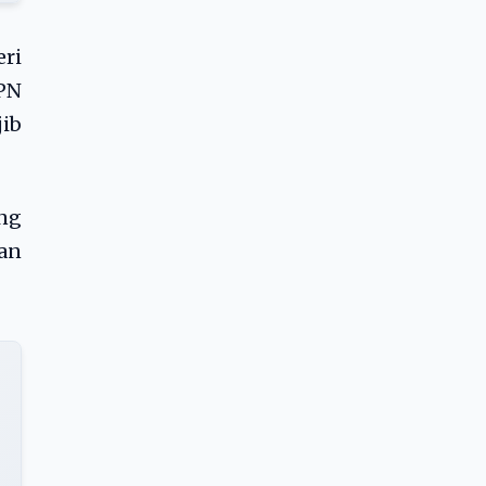
eri
 PN
jib
ng
an