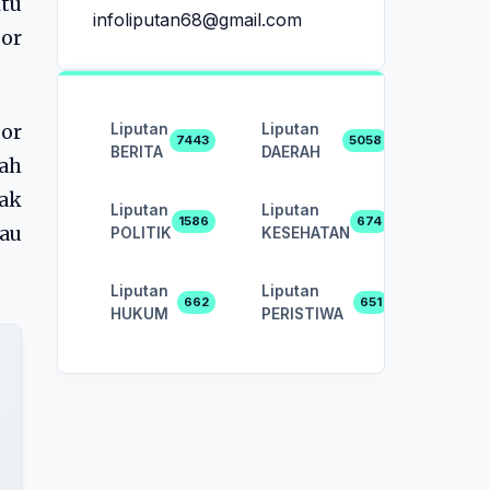
tu
infoliputan68@gmail.com
por
Liputan
Liputan
por
7443
5058
BERITA
DAERAH
lah
yak
Liputan
Liputan
1586
674
tau
POLITIK
KESEHATAN
Liputan
Liputan
662
651
HUKUM
PERISTIWA