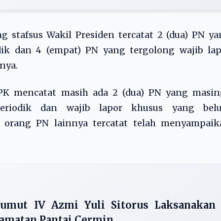
ng stafsus Wakil Presiden tercatat 2 (dua) PN y
dik dan 4 (empat) PN yang tergolong wajib lap
nya.
PK mencatat masih ada 2 (dua) PN yang masin
eriodik dan wajib lapor khusus yang bel
) orang PN lainnya tercatat telah menyampaik
umut IV Azmi Yuli Sitorus Laksanakan
camatan Pantai Cermin