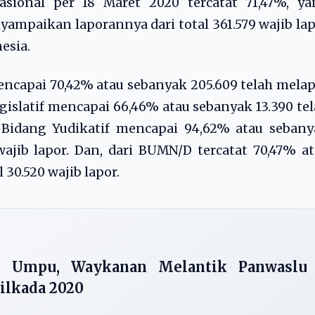
ional per 18 Maret 2020 tercatat 71,47%, yai
yampaikan laporannya dari total 361.579 wajib la
nesia.
encapai 70,42% atau sebanyak 205.609 telah mela
Legislatif mencapai 66,46% atau sebanyak 13.390 te
r. Bidang Yudikatif mencapai 94,62% atau seban
 wajib lapor. Dan, dari BUMN/D tercatat 70,47% a
 30.520 wajib lapor.
n Umpu, Waykanan Melantik Panwaslu
ilkada 2020