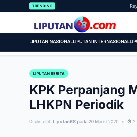
Skip
Rayakan H
TRENDING
to
content
LIPUTAN NASIONAL
LIPUTAN INTERNASIONAL
LI
LIPUTAN BERITA
KPK Perpanjang 
LHKPN Periodik
Ditulis oleh
Liputan68
pada 20 Maret 2020
•
2 