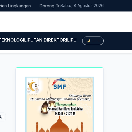
ingkungan
Dorong Transisi Energi di NTT, PLN UPK Timor dan Ka
Sabtu, 8 Agustus 2026
 TEKNOLOGI
LIPUTAN DIREKTORI
LIPUTAN HUKUM
LIPUTAN BIS
Dark
A+