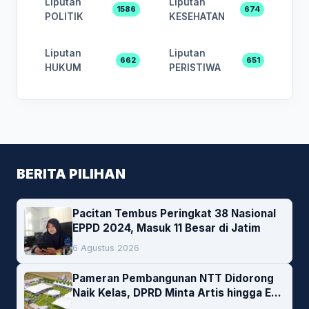
Liputan
Liputan
1586
674
POLITIK
KESEHATAN
Liputan
Liputan
662
651
HUKUM
PERISTIWA
BERITA PILIHAN
Pacitan Tembus Peringkat 38 Nasional
EPPD 2024, Masuk 11 Besar di Jatim
6 Agustus 2026
Pameran Pembangunan NTT Didorong
Naik Kelas, DPRD Minta Artis hingga EO
Lokal Jadi Prioritas