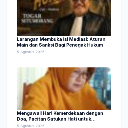
Larangan Membuka Isi Mediasi: Aturan
Main dan Sanksi Bagi Penegak Hukum
5 Agustus 2026
Mengawali Hari Kemerdekaan dengan
Doa, Pacitan Satukan Hati untuk
Indonesia
5 Agustus 2026