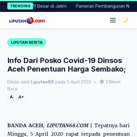
Skip
4, Masuk 11 Besar di Jatim
Pameran Pembangunan NTT Didorong 
TRENDING
to
content
|
LIPUTAN BERITA
Info Dari Posko Covid-19 Dinsos
Aceh Penentuan Harga Sembako;
Ditulis oleh
Liputan68
pada 5 April 2020
•
2 Menit
Baca
A-
A+
BANDA ACEH,
LIPUTAN68.COM
|
Tepatnya hari
Minggu, 5 April 2020 rapat terpadu penentuan