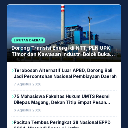
LIPUTAN DAERAH
Dorong Transisi Energi di NTT, PLN UPK
Timor dan Kawasan Industri Bolok Buka
Peluang Investasi Woodchip untuk
Cofiring PLTU Bolok
Terobosan Alternatif Luar APBD, Dorong Bali
Jadi Percontohan Nasional Pembiayaan Daerah
7 Agustus 2026
75 Mahasiswa Fakultas Hukum UMTS Resmi
Dilepas Magang, Dekan Titip Empat Pesan
Penting
6 Agustus 2026
Pacitan Tembus Peringkat 38 Nasional EPPD