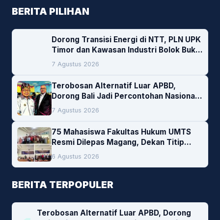
BERITA PILIHAN
Dorong Transisi Energi di NTT, PLN UPK
Timor dan Kawasan Industri Bolok Buka
Peluang Investasi Woodchip untuk
7 Agustus 2026
Cofiring PLTU Bolok
Terobosan Alternatif Luar APBD,
Dorong Bali Jadi Percontohan Nasional
Pembiayaan Daerah
7 Agustus 2026
75 Mahasiswa Fakultas Hukum UMTS
Resmi Dilepas Magang, Dekan Titip
Empat Pesan Penting
6 Agustus 2026
BERITA TERPOPULER
Terobosan Alternatif Luar APBD, Dorong