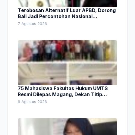
Terobosan Alternatif Luar APBD, Dorong
Bali Jadi Percontohan Nasional
Pembiayaan Daerah
7 Agustus 2026
75 Mahasiswa Fakultas Hukum UMTS
Resmi Dilepas Magang, Dekan Titip
Empat Pesan Penting
6 Agustus 2026