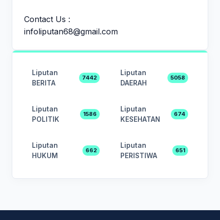
Contact Us :
infoliputan68@gmail.com
Liputan
Liputan
7442
5058
BERITA
DAERAH
Liputan
Liputan
1586
674
POLITIK
KESEHATAN
Liputan
Liputan
662
651
HUKUM
PERISTIWA