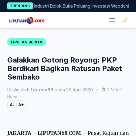
Skip
Kawasan Industri Bolok Buka Peluang Investasi Woodchip untuk Co
TRENDING
to
content
|
LIPUTAN BERITA
Galakkan Gotong Royong: PKP
Berdikari Bagikan Ratusan Paket
Sembako
Ditulis oleh
Liputan68
pada 25 April 2020
•
2 Menit
Baca
A-
A+
JAKARTA – LIPUTAN68.COM –
Pusat Kajian dan