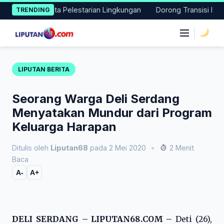
Skip
 Aksi Nyata Pelestarian Lingkungan
Dorong Transisi Energi di
TRENDING
to
content
|
LIPUTAN BERITA
Seorang Warga Deli Serdang
Menyatakan Mundur dari Program
Keluarga Harapan
Ditulis oleh
Liputan68
pada 2 Mei 2020
•
2 Menit
Baca
A-
A+
DELI SERDANG – LIPUTAN68.COM –
Deti (26),