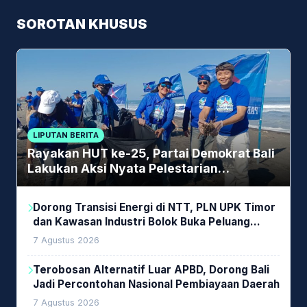
SOROTAN KHUSUS
LIPUTAN BERITA
Rayakan HUT ke-25, Partai Demokrat Bali
Lakukan Aksi Nyata Pelestarian
Lingkungan
Dorong Transisi Energi di NTT, PLN UPK Timor
dan Kawasan Industri Bolok Buka Peluang
Investasi Woodchip untuk Cofiring PLTU Bolok
7 Agustus 2026
Terobosan Alternatif Luar APBD, Dorong Bali
Jadi Percontohan Nasional Pembiayaan Daerah
7 Agustus 2026