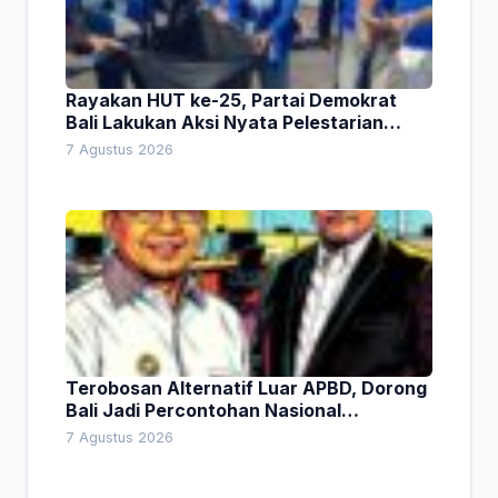
Rayakan HUT ke-25, Partai Demokrat
Bali Lakukan Aksi Nyata Pelestarian
Lingkungan
7 Agustus 2026
Terobosan Alternatif Luar APBD, Dorong
Bali Jadi Percontohan Nasional
Pembiayaan Daerah
7 Agustus 2026