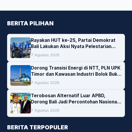
BERITA PILIHAN
Rayakan HUT ke-25, Partai Demokrat
Bali Lakukan Aksi Nyata Pelestarian
Lingkungan
7 Agustus 2026
Dorong Transisi Energi di NTT, PLN UPK
Timor dan Kawasan Industri Bolok Buka
Peluang Investasi Woodchip untuk
7 Agustus 2026
Cofiring PLTU Bolok
Terobosan Alternatif Luar APBD,
Dorong Bali Jadi Percontohan Nasional
Pembiayaan Daerah
7 Agustus 2026
BERITA TERPOPULER