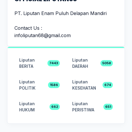
PT. Liputan Enam Puluh Delapan Mandiri
Contact Us :
infoliputan68@gmail.com
Liputan
Liputan
7443
5058
BERITA
DAERAH
Liputan
Liputan
1586
674
POLITIK
KESEHATAN
Liputan
Liputan
662
651
HUKUM
PERISTIWA