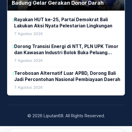
Badung Gelar Gerakan Donor Darah
Rayakan HUT ke-25, Partai Demokrat Bali
Lakukan Aksi Nyata Pelestarian Lingkungan
7 Agustus 2026
Dorong Transisi Energi di NTT, PLN UPK Timor
dan Kawasan Industri Bolok Buka Peluang
Investasi Woodchip untuk Cofiring PLTU Bolok
7 Agustus 2026
Terobosan Alternatif Luar APBD, Dorong Bali
Jadi Percontohan Nasional Pembiayaan Daerah
7 Agustus 2026
© 2026 Liputan68. All Rights Reserved.