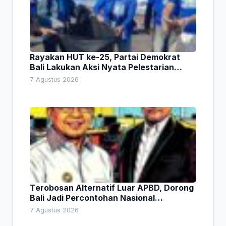
Rayakan HUT ke-25, Partai Demokrat
Bali Lakukan Aksi Nyata Pelestarian
Lingkungan
7 Agustus 2026
Terobosan Alternatif Luar APBD, Dorong
Bali Jadi Percontohan Nasional
Pembiayaan Daerah
7 Agustus 2026