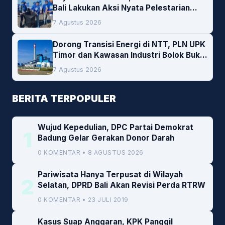
Bali Lakukan Aksi Nyata Pelestarian
Lingkungan
7 Agustus 2026
Dorong Transisi Energi di NTT, PLN UPK
Timor dan Kawasan Industri Bolok Buka
Peluang Investasi Woodchip untuk
7 Agustus 2026
Cofiring PLTU Bolok
BERITA TERPOPULER
Wujud Kepedulian, DPC Partai Demokrat
1
Badung Gelar Gerakan Donor Darah
0 KOMENTAR • 8 AGUSTUS 2026
Pariwisata Hanya Terpusat di Wilayah
2
Selatan, DPRD Bali Akan Revisi Perda RTRW
0 KOMENTAR • 23 JULI 2019
Kasus Suap Anggaran, KPK Panggil