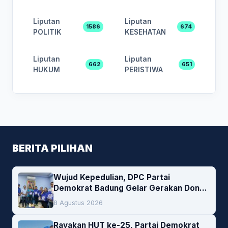
Liputan
Liputan
1586
674
POLITIK
KESEHATAN
Liputan
Liputan
662
651
HUKUM
PERISTIWA
BERITA PILIHAN
Wujud Kepedulian, DPC Partai
Demokrat Badung Gelar Gerakan Donor
Darah
8 Agustus 2026
Rayakan HUT ke-25, Partai Demokrat