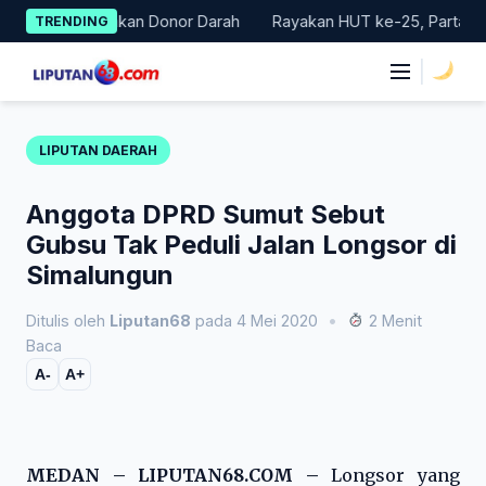
Skip
Gelar Gerakan Donor Darah
Rayakan HUT ke-25, Partai Demokra
TRENDING
to
content
|
LIPUTAN DAERAH
Anggota DPRD Sumut Sebut
Gubsu Tak Peduli Jalan Longsor di
Simalungun
Ditulis oleh
Liputan68
pada 4 Mei 2020
•
2 Menit
Baca
A-
A+
MEDAN – LIPUTAN68.COM –
Longsor yang