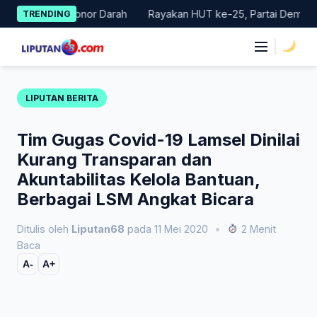
Skip
akan Donor Darah
Rayakan HUT ke-25, Partai Demokrat Bali Lak
TRENDING
to
content
|
LIPUTAN BERITA
Tim Gugas Covid-19 Lamsel Dinilai
Kurang Transparan dan
Akuntabilitas Kelola Bantuan,
Berbagai LSM Angkat Bicara
Ditulis oleh
Liputan68
pada 11 Mei 2020
•
2 Menit
Baca
A-
A+