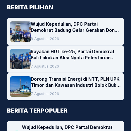
BERITA PILIHAN
Wujud Kepedulian, DPC Partai
Demokrat Badung Gelar Gerakan Donor
Darah
8 Agustus 2026
Rayakan HUT ke-25, Partai Demokrat
Bali Lakukan Aksi Nyata Pelestarian
Lingkungan
7 Agustus 2026
Dorong Transisi Energi di NTT, PLN UPK
Timor dan Kawasan Industri Bolok Buka
Peluang Investasi Woodchip untuk
7 Agustus 2026
Cofiring PLTU Bolok
BERITA TERPOPULER
Wujud Kepedulian, DPC Partai Demokrat