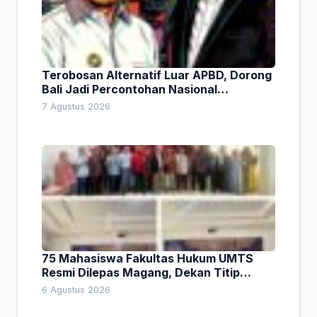
Terobosan Alternatif Luar APBD, Dorong
Bali Jadi Percontohan Nasional
Pembiayaan Daerah
7 Agustus 2026
75 Mahasiswa Fakultas Hukum UMTS
Resmi Dilepas Magang, Dekan Titip
Empat Pesan Penting
6 Agustus 2026