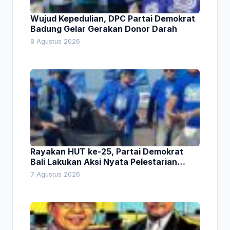
Wujud Kepedulian, DPC Partai Demokrat
Badung Gelar Gerakan Donor Darah
8 Agustus 2026
Rayakan HUT ke-25, Partai Demokrat
Bali Lakukan Aksi Nyata Pelestarian
Lingkungan
7 Agustus 2026