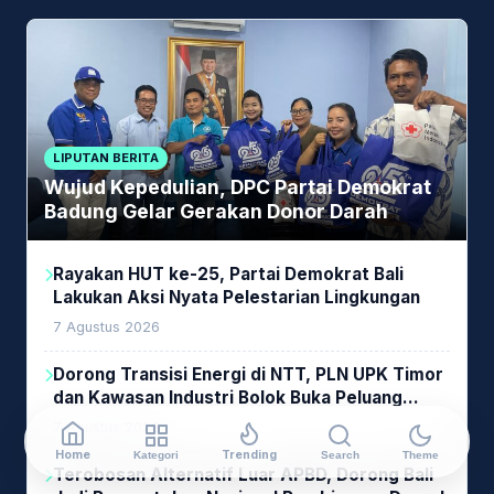
LIPUTAN BERITA
Wujud Kepedulian, DPC Partai Demokrat
Badung Gelar Gerakan Donor Darah
Rayakan HUT ke-25, Partai Demokrat Bali
Lakukan Aksi Nyata Pelestarian Lingkungan
7 Agustus 2026
Dorong Transisi Energi di NTT, PLN UPK Timor
dan Kawasan Industri Bolok Buka Peluang
Investasi Woodchip untuk Cofiring PLTU Bolok
7 Agustus 2026
Home
Trending
Kategori
Search
Theme
Terobosan Alternatif Luar APBD, Dorong Bali