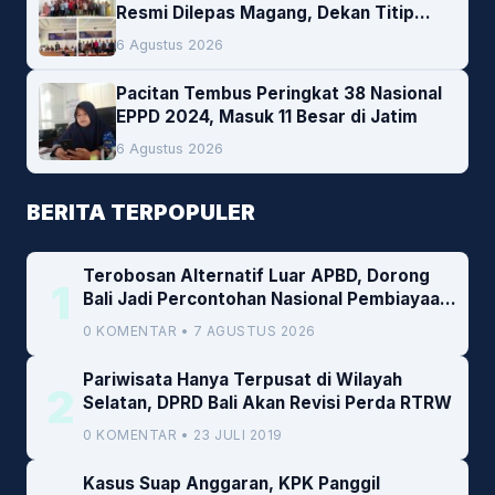
Resmi Dilepas Magang, Dekan Titip
Empat Pesan Penting
6 Agustus 2026
Pacitan Tembus Peringkat 38 Nasional
EPPD 2024, Masuk 11 Besar di Jatim
6 Agustus 2026
BERITA TERPOPULER
Terobosan Alternatif Luar APBD, Dorong
1
Bali Jadi Percontohan Nasional Pembiayaan
Daerah
0 KOMENTAR • 7 AGUSTUS 2026
Pariwisata Hanya Terpusat di Wilayah
2
Selatan, DPRD Bali Akan Revisi Perda RTRW
0 KOMENTAR • 23 JULI 2019
Kasus Suap Anggaran, KPK Panggil