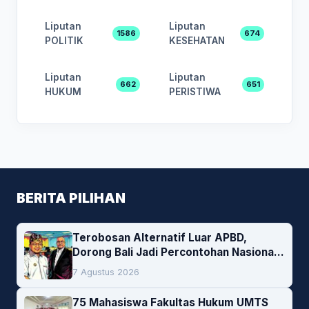
Liputan
Liputan
1586
674
POLITIK
KESEHATAN
Liputan
Liputan
662
651
HUKUM
PERISTIWA
BERITA PILIHAN
Terobosan Alternatif Luar APBD,
Dorong Bali Jadi Percontohan Nasional
Pembiayaan Daerah
7 Agustus 2026
75 Mahasiswa Fakultas Hukum UMTS