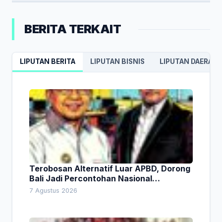
BERITA TERKAIT
LIPUTAN BERITA
LIPUTAN BISNIS
LIPUTAN DAERAH
Terobosan Alternatif Luar APBD, Dorong
Bali Jadi Percontohan Nasional
Pembiayaan Daerah
7 Agustus 2026