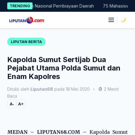
Skip
 Percontohan Nasional Pembiayaan Daerah
75 Mahasiswa Fakult
TRENDING
to
content
|
LIPUTAN BERITA
Kapolda Sumut Sertijab Dua
Pejabat Utama Polda Sumut dan
Enam Kapolres
Ditulis oleh
Liputan68
pada 18 Mei 2020
•
2 Menit
Baca
A-
A+
MEDAN – LIPUTAN68.COM –
Kapolda Sumut