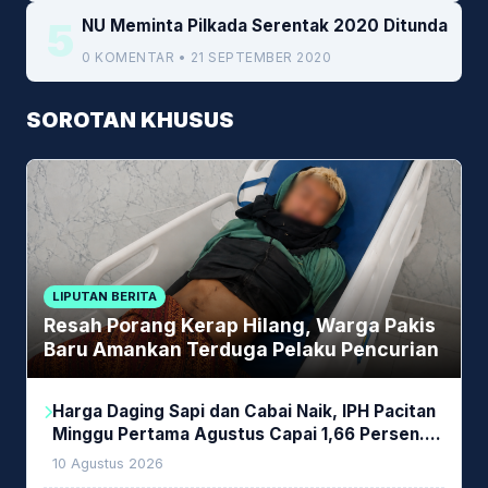
5
NU Meminta Pilkada Serentak 2020 Ditunda
0 KOMENTAR • 21 SEPTEMBER 2020
SOROTAN KHUSUS
LIPUTAN BERITA
Resah Porang Kerap Hilang, Warga Pakis
Baru Amankan Terduga Pelaku Pencurian
Harga Daging Sapi dan Cabai Naik, IPH Pacitan
Minggu Pertama Agustus Capai 1,66 Persen.
Ini Penjelasan Kabag Ayub
10 Agustus 2026