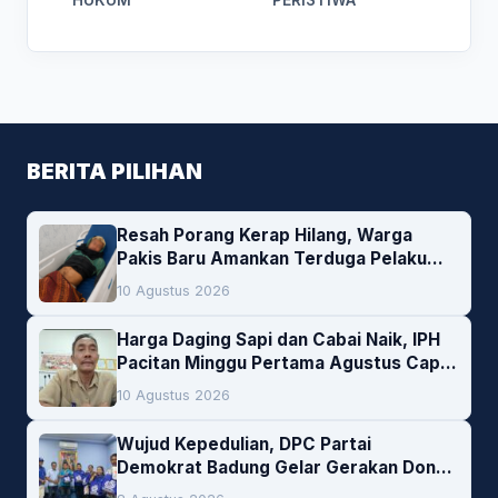
BERITA PILIHAN
Resah Porang Kerap Hilang, Warga
Pakis Baru Amankan Terduga Pelaku
Pencurian
10 Agustus 2026
Harga Daging Sapi dan Cabai Naik, IPH
Pacitan Minggu Pertama Agustus Capai
1,66 Persen. Ini Penjelasan Kabag Ayub
10 Agustus 2026
Wujud Kepedulian, DPC Partai
Demokrat Badung Gelar Gerakan Donor
Darah