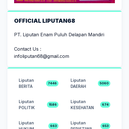
OFFICIAL LIPUTAN68
PT. Liputan Enam Puluh Delapan Mandiri
Contact Us :
infoliputan68@gmail.com
Liputan
Liputan
7446
5060
BERITA
DAERAH
Liputan
Liputan
1586
674
POLITIK
KESEHATAN
Liputan
Liputan
663
653
HUKUM
PERISTIWA