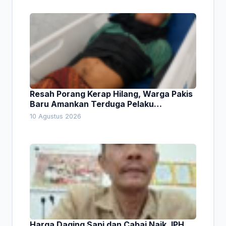
Resah Porang Kerap Hilang, Warga Pakis
Baru Amankan Terduga Pelaku
Pencurian
10 Agustus 2026
Harga Daging Sapi dan Cabai Naik, IPH