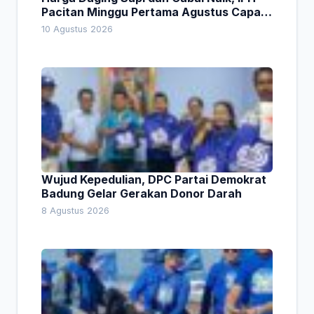
Pacitan Minggu Pertama Agustus Capai
1,66 Persen. Ini Penjelasan Kabag Ayub
10 Agustus 2026
Wujud Kepedulian, DPC Partai Demokrat
Badung Gelar Gerakan Donor Darah
8 Agustus 2026