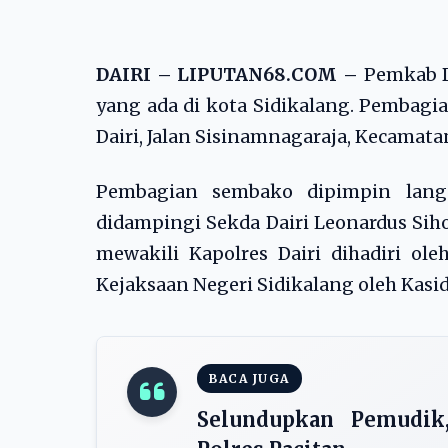
DAIRI – LIPUTAN68.COM –
Pemkab D
yang ada di kota Sidikalang. Pembagi
Dairi, Jalan Sisinamnagaraja, Kecamatan
Pembagian sembako dipimpin langs
didampingi Sekda Dairi Leonardus Sih
mewakili Kapolres Dairi dihadiri ol
Kejaksaan Negeri Sidikalang oleh Kasi
BACA JUGA
Selundupkan Pemudik