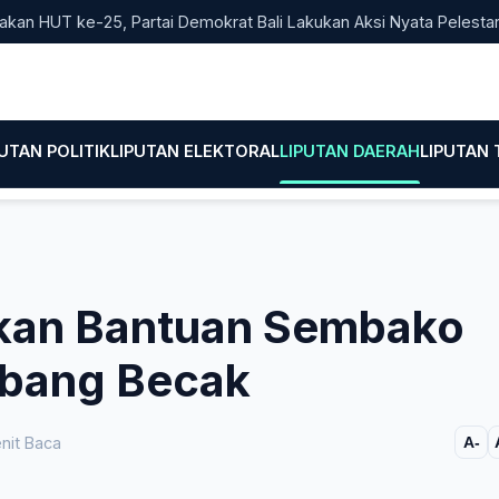
T ke-25, Partai Demokrat Bali Lakukan Aksi Nyata Pelestarian Li
PUTAN POLITIK
LIPUTAN ELEKTORAL
LIPUTAN DAERAH
LIPUTAN
ikan Bantuan Sembako
Abang Becak
nit Baca
A-