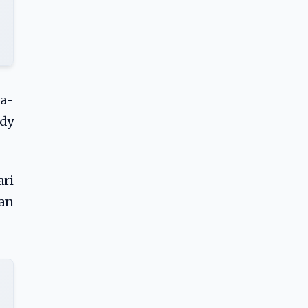
a-
ddy
ari
dan