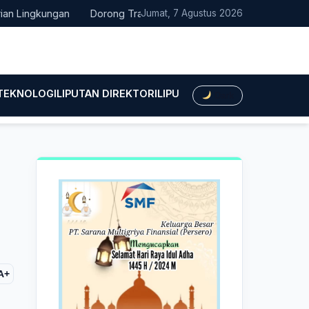
ngkungan
Dorong Transisi Energi di NTT, PLN UPK Timor dan Ka
Jumat, 7 Agustus 2026
 TEKNOLOGI
LIPUTAN DIREKTORI
LIPUTAN HUKUM
LIPUTAN BIS
Dark
A+