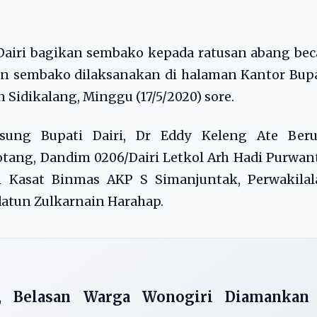
airi bagikan sembako kepada ratusan abang bec
an sembako dilaksanakan di halaman Kantor Bup
 Sidikalang, Minggu (17/5/2020) sore.
ung Bupati Dairi, Dr Eddy Keleng Ate Beru
otang, Dandim 0206/Dairi Letkol Arh Hadi Purwan
eh Kasat Binmas AKP S Simanjuntak, Perwakilal
datun Zulkarnain Harahap.
, Belasan Warga Wonogiri Diamankan