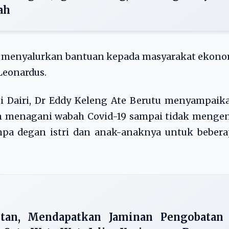
ah
uk menyalurkan bantuan kepada masyarakat ekon
Leonardus.
 Dairi, Dr Eddy Keleng Ate Berutu menyampaika
am menagani wabah Covid-19 sampai tidak menge
umpa degan istri dan anak-anaknya untuk beber
tan, Mendapatkan Jaminan Pengobatan