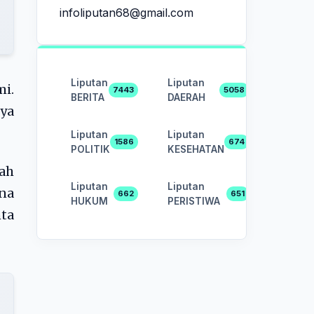
infoliputan68@gmail.com
Liputan
Liputan
i.
7443
5058
BERITA
DAERAH
nya
Liputan
Liputan
1586
674
POLITIK
KESEHATAN
sah
Liputan
Liputan
na
662
651
HUKUM
PERISTIWA
ta