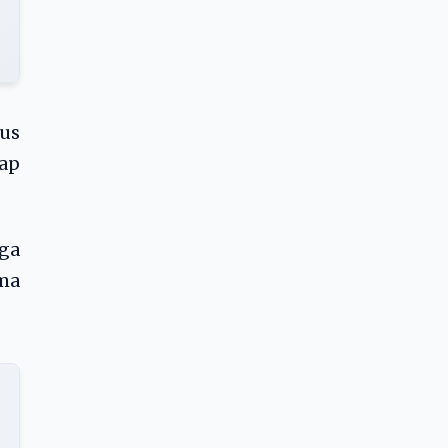
tus
cap
ga
ma