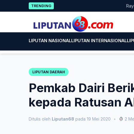
Skip
Rayakan HU
TRENDING
to
content
LIPUTAN NASIONAL
LIPUTAN INTERNASIONAL
LI
LIPUTAN DAERAH
Pemkab Dairi Ber
kepada Ratusan 
Ditulis oleh
Liputan68
pada 19 Mei 2020
•
2 Me