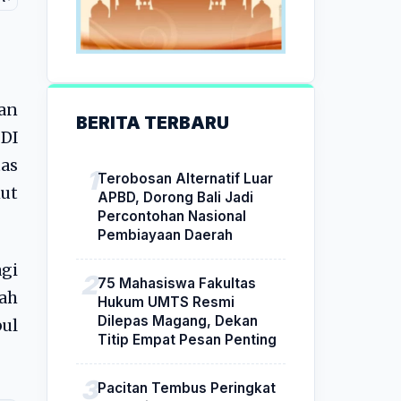
an
BERITA TERBARU
DI
as
Terobosan Alternatif Luar
mut
APBD, Dorong Bali Jadi
Percontohan Nasional
Pembiayaan Daerah
agi
75 Mahasiswa Fakultas
ah
Hukum UMTS Resmi
Dilepas Magang, Dekan
ul
Titip Empat Pesan Penting
Pacitan Tembus Peringkat