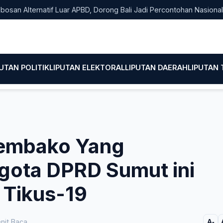
Alternatif Luar APBD, Dorong Bali Jadi Percontohan Nasional Pem
PUTAN POLITIK
LIPUTAN ELEKTORAL
LIPUTAN DAERAH
LIPUTAN
Sembako Yang
gota DPRD Sumut ini
 Tikus-19
nit Baca
A-