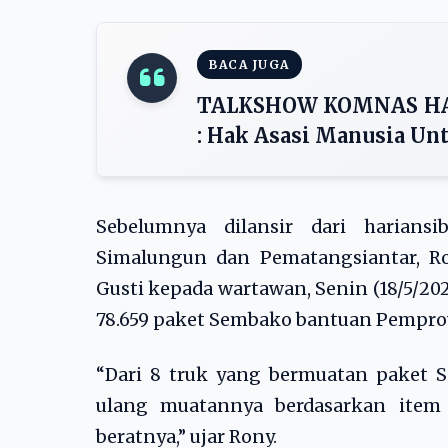
BACA JUGA
TALKSHOW KOMNAS HAM R
: Hak Asasi Manusia Un
Sebelumnya dilansir dari harian
Simalungun dan Pematangsiantar, R
Gusti kepada wartawan, Senin (18/5/202
78.659 paket Sembako bantuan Pempr
“Dari 8 truk yang bermuatan paket S
ulang muatannya berdasarkan item 
beratnya,” ujar Rony.