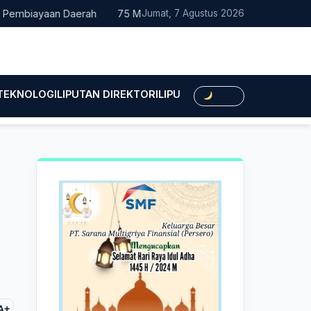
biayaan Daerah
75 Mahasiswa Fakultas Hukum UMTS Resmi Dile
Jumat, 7 Agustus 2026
 TEKNOLOGI
LIPUTAN DIREKTORI
LIPUTAN HUKUM
LIPUTAN BIS
Dark
A+