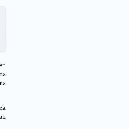
en
na
ima
cek
ah