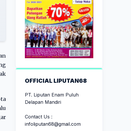
an
ng
hak
OFFICIAL LIPUTAN68
PT. Liputan Enam Puluh
ta
Delapan Mandiri
alu
Contact Us :
gar
infoliputan68@gmail.com