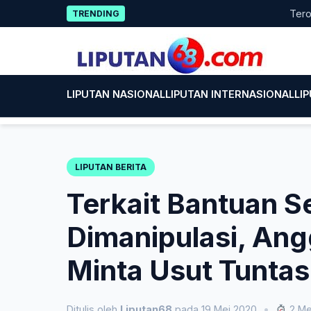
Skip
Terobosan 
TRENDING
to
content
LIPUTAN NASIONAL
LIPUTAN INTERNASIONAL
LI
LIPUTAN BERITA
Terkait Bantuan 
Dimanipulasi, Ang
Minta Usut Tuntas
Ditulis oleh
Liputan68
pada 19 Mei 2020
•
2 Me