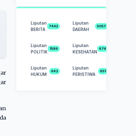
Liputan
Liputan
7442
5057
BERITA
DAERAH
Liputan
Liputan
1586
674
POLITIK
KESEHATAN
Liputan
Liputan
662
651
ar
HUKUM
PERISTIWA
ar
an
da