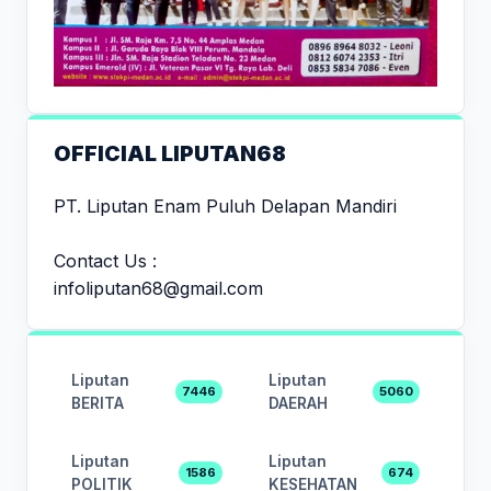
OFFICIAL LIPUTAN68
PT. Liputan Enam Puluh Delapan Mandiri
Contact Us :
infoliputan68@gmail.com
Liputan
Liputan
7446
5060
BERITA
DAERAH
Liputan
Liputan
1586
674
POLITIK
KESEHATAN