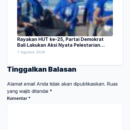
Rayakan HUT ke-25, Partai Demokrat
Bali Lakukan Aksi Nyata Pelestarian
Lingkungan
7 Agustus 2026
Tinggalkan Balasan
Alamat email Anda tidak akan dipublikasikan.
Ruas
yang wajib ditandai
*
Komentar
*