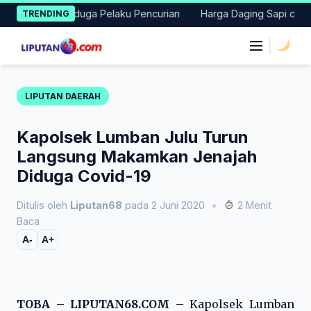
Skip
ankan Terduga Pelaku Pencurian
Harga Daging Sapi dan Cabai N
TRENDING
to
content
|
LIPUTAN DAERAH
Kapolsek Lumban Julu Turun
Langsung Makamkan Jenajah
Diduga Covid-19
Ditulis oleh
Liputan68
pada 2 Juni 2020
•
2 Menit
Baca
A-
A+
TOBA – LIPUTAN68.COM –
Kapolsek Lumban