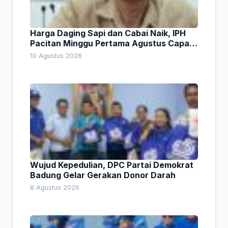
Harga Daging Sapi dan Cabai Naik, IPH
Pacitan Minggu Pertama Agustus Capai
1,66 Persen. Ini Penjelasan Kabag Ayub
10 Agustus 2026
Wujud Kepedulian, DPC Partai Demokrat
Badung Gelar Gerakan Donor Darah
8 Agustus 2026