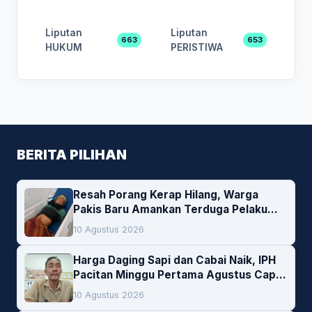
Liputan
Liputan
663
653
HUKUM
PERISTIWA
BERITA PILIHAN
Resah Porang Kerap Hilang, Warga
Pakis Baru Amankan Terduga Pelaku
Pencurian
10 Agustus 2026
Harga Daging Sapi dan Cabai Naik, IPH
Pacitan Minggu Pertama Agustus Capai
1,66 Persen. Ini Penjelasan Kabag Ayub
10 Agustus 2026