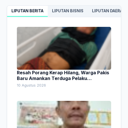
LIPUTAN BERITA
LIPUTAN BISNIS
LIPUTAN DAERAH
Resah Porang Kerap Hilang, Warga Pakis
Baru Amankan Terduga Pelaku
Pencurian
10 Agustus 2026