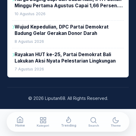
Minggu Pertama Agustus Capai 1,66 Persen.
Ini Penjelasan Kabag Ayub
10 Agustus 2026
Wujud Kepedulian, DPC Partai Demokrat
Badung Gelar Gerakan Donor Darah
8 Agustus 2026
Rayakan HUT ke-25, Partai Demokrat Bali
Lakukan Aksi Nyata Pelestarian Lingkungan
7 Agustus 2026
© 2026 Liputan68. All Rights Reserved.
Home
Trending
Kategori
Search
Theme