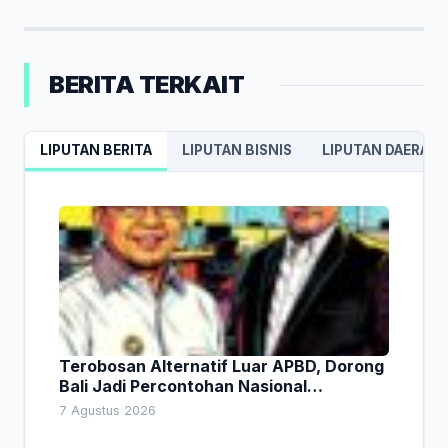
BERITA TERKAIT
LIPUTAN BERITA
LIPUTAN BISNIS
LIPUTAN DAERAH
Terobosan Alternatif Luar APBD, Dorong
Bali Jadi Percontohan Nasional
Pembiayaan Daerah
7 Agustus 2026