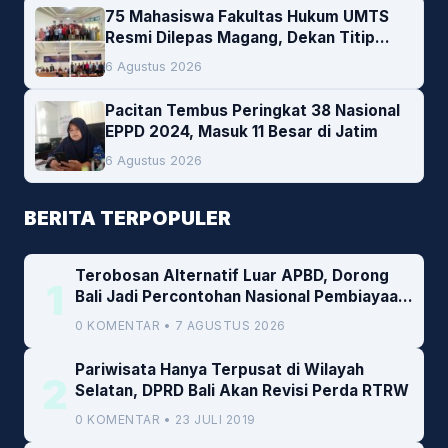
75 Mahasiswa Fakultas Hukum UMTS
Resmi Dilepas Magang, Dekan Titip
Empat Pesan Penting
6 Agustus 2026
Pacitan Tembus Peringkat 38 Nasional
EPPD 2024, Masuk 11 Besar di Jatim
6 Agustus 2026
BERITA TERPOPULER
Terobosan Alternatif Luar APBD, Dorong
1
Bali Jadi Percontohan Nasional Pembiayaan
Daerah
0 KOMENTAR • 7 AGUSTUS 2026
Pariwisata Hanya Terpusat di Wilayah
2
Selatan, DPRD Bali Akan Revisi Perda RTRW
0 KOMENTAR • 23 JULI 2019