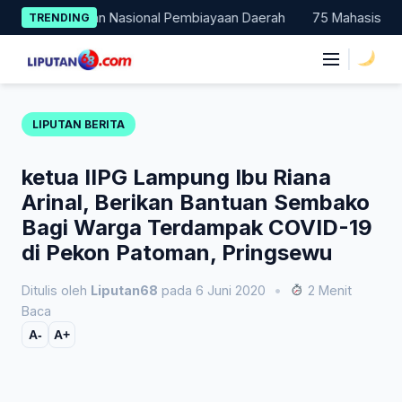
Skip
ercontohan Nasional Pembiayaan Daerah
75 Mahasiswa Fakultas
TRENDING
to
content
|
LIPUTAN BERITA
ketua IIPG Lampung Ibu Riana
Arinal, Berikan Bantuan Sembako
Bagi Warga Terdampak COVID-19
di Pekon Patoman, Pringsewu
Ditulis oleh
Liputan68
pada 6 Juni 2020
•
2 Menit
Baca
A-
A+