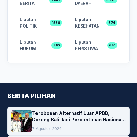
7442
5057
BERITA
DAERAH
Liputan
Liputan
1586
674
POLITIK
KESEHATAN
Liputan
Liputan
662
651
HUKUM
PERISTIWA
BERITA PILIHAN
Terobosan Alternatif Luar APBD,
Dorong Bali Jadi Percontohan Nasional
Pembiayaan Daerah
7 Agustus 2026