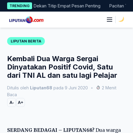
Skip
Magang, Dekan Titip Empat Pesan Penting
Pacitan Tembus Per
TRENDING
to
content
|
LIPUTAN BERITA
Kembali Dua Warga Sergai
Dinyatakan Positif Covid, Satu
dari TNI AL dan satu lagi Pelajar
Ditulis oleh
Liputan68
pada 9 Juni 2020
•
2 Menit
Baca
A-
A+
SERDANG BEDAGAI – LIPUTAN68?
Dua warga