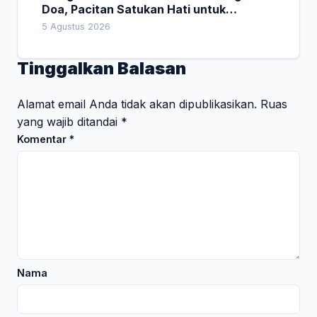
Doa, Pacitan Satukan Hati untuk
Indonesia
5 Agustus 2026
Tinggalkan Balasan
Alamat email Anda tidak akan dipublikasikan.
Ruas
yang wajib ditandai
*
Komentar
*
Nama