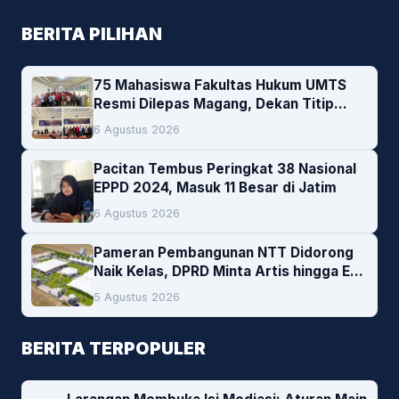
BERITA PILIHAN
75 Mahasiswa Fakultas Hukum UMTS
Resmi Dilepas Magang, Dekan Titip
Empat Pesan Penting
6 Agustus 2026
Pacitan Tembus Peringkat 38 Nasional
EPPD 2024, Masuk 11 Besar di Jatim
6 Agustus 2026
Pameran Pembangunan NTT Didorong
Naik Kelas, DPRD Minta Artis hingga EO
Lokal Jadi Prioritas
5 Agustus 2026
BERITA TERPOPULER