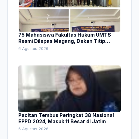
75 Mahasiswa Fakultas Hukum UMTS
Resmi Dilepas Magang, Dekan Titip
Empat Pesan Penting
6 Agustus 2026
Pacitan Tembus Peringkat 38 Nasional
EPPD 2024, Masuk 11 Besar di Jatim
6 Agustus 2026