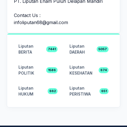
PT. Liputan Enam Puluh Delapan Mandiri
Contact Us :
infoliputan68@gmail.com
Liputan
Liputan
7441
5057
BERITA
DAERAH
Liputan
Liputan
1586
674
POLITIK
KESEHATAN
Liputan
Liputan
662
651
HUKUM
PERISTIWA