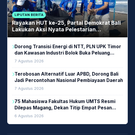
LIPUTAN BERITA
Rayakan HUT ke-25, Partai Demokrat Bali
Lakukan Aksi Nyata Pelestarian
Lingkungan
Dorong Transisi Energi di NTT, PLN UPK Timor
dan Kawasan Industri Bolok Buka Peluang
Investasi Woodchip untuk Cofiring PLTU Bolok
7 Agustus 2026
Terobosan Alternatif Luar APBD, Dorong Bali
Jadi Percontohan Nasional Pembiayaan Daerah
7 Agustus 2026
75 Mahasiswa Fakultas Hukum UMTS Resmi
Dilepas Magang, Dekan Titip Empat Pesan
Penting
6 Agustus 2026