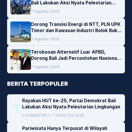
Bali Lakukan Aksi Nyata Pelestarian
Lingkungan
7 Agustus 2026
Dorong Transisi Energi di NTT, PLN UPK
Timor dan Kawasan Industri Bolok Buka
Peluang Investasi Woodchip untuk
7 Agustus 2026
Cofiring PLTU Bolok
Terobosan Alternatif Luar APBD,
Dorong Bali Jadi Percontohan Nasional
Pembiayaan Daerah
7 Agustus 2026
BERITA TERPOPULER
Rayakan HUT ke-25, Partai Demokrat Bali
1
Lakukan Aksi Nyata Pelestarian Lingkungan
0 KOMENTAR • 7 AGUSTUS 2026
Pariwisata Hanya Terpusat di Wilayah