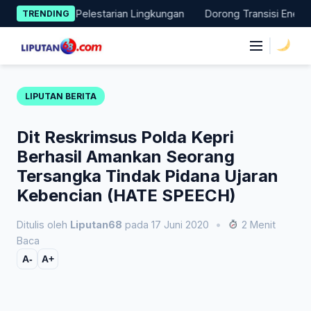
Skip
 Nyata Pelestarian Lingkungan
Dorong Transisi Energi di NTT,
TRENDING
to
content
|
LIPUTAN BERITA
Dit Reskrimsus Polda Kepri
Berhasil Amankan Seorang
Tersangka Tindak Pidana Ujaran
Kebencian (HATE SPEECH)
Ditulis oleh
Liputan68
pada 17 Juni 2020
•
2 Menit
Baca
A-
A+