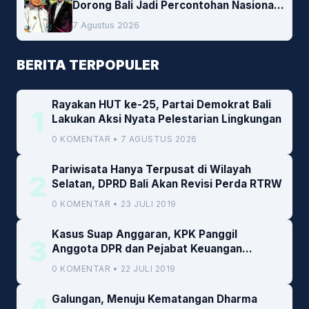
Dorong Bali Jadi Percontohan Nasional
Pembiayaan Daerah
7 Agustus 2026
BERITA TERPOPULER
Rayakan HUT ke-25, Partai Demokrat Bali
1
Lakukan Aksi Nyata Pelestarian Lingkungan
0 KOMENTAR • 7 AGUSTUS 2026
Pariwisata Hanya Terpusat di Wilayah
2
Selatan, DPRD Bali Akan Revisi Perda RTRW
0 KOMENTAR • 23 JULI 2019
Kasus Suap Anggaran, KPK Panggil
3
Anggota DPR dan Pejabat Keuangan
Kemenkeu
0 KOMENTAR • 22 JULI 2019
4
Galungan, Menuju Kematangan Dharma