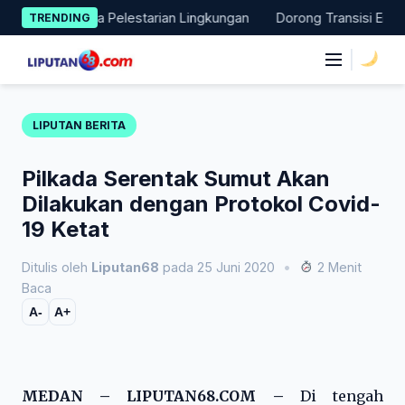
Skip
ksi Nyata Pelestarian Lingkungan
Dorong Transisi Energi di N
TRENDING
to
content
|
LIPUTAN BERITA
Pilkada Serentak Sumut Akan
Dilakukan dengan Protokol Covid-
19 Ketat
Ditulis oleh
Liputan68
pada 25 Juni 2020
•
2 Menit
Baca
A-
A+
MEDAN – LIPUTAN68.COM –
Di tengah