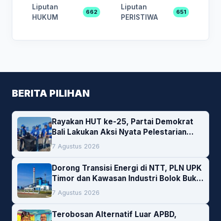
Liputan
Liputan
662
651
HUKUM
PERISTIWA
BERITA PILIHAN
Rayakan HUT ke-25, Partai Demokrat
Bali Lakukan Aksi Nyata Pelestarian
Lingkungan
7 Agustus 2026
Dorong Transisi Energi di NTT, PLN UPK
Timor dan Kawasan Industri Bolok Buka
Peluang Investasi Woodchip untuk
7 Agustus 2026
Cofiring PLTU Bolok
Terobosan Alternatif Luar APBD,