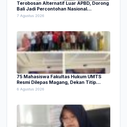
Terobosan Alternatif Luar APBD, Dorong
Bali Jadi Percontohan Nasional
Pembiayaan Daerah
7 Agustus 2026
75 Mahasiswa Fakultas Hukum UMTS
Resmi Dilepas Magang, Dekan Titip
Empat Pesan Penting
6 Agustus 2026