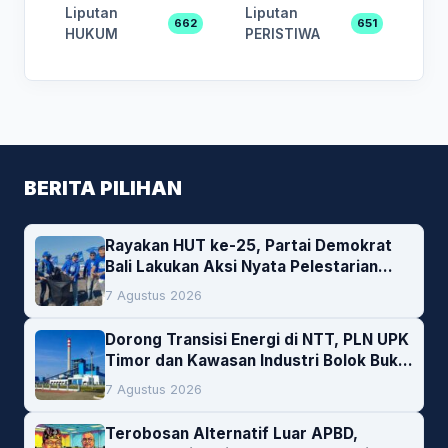
Liputan
Liputan
662
651
HUKUM
PERISTIWA
BERITA PILIHAN
Rayakan HUT ke-25, Partai Demokrat
Bali Lakukan Aksi Nyata Pelestarian
Lingkungan
7 Agustus 2026
Dorong Transisi Energi di NTT, PLN UPK
Timor dan Kawasan Industri Bolok Buka
Peluang Investasi Woodchip untuk
7 Agustus 2026
Cofiring PLTU Bolok
Terobosan Alternatif Luar APBD,