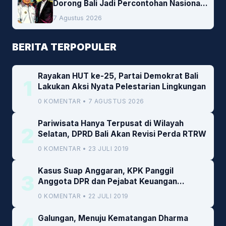
Dorong Bali Jadi Percontohan Nasional
Pembiayaan Daerah
7 Agustus 2026
BERITA TERPOPULER
Rayakan HUT ke-25, Partai Demokrat Bali
1
Lakukan Aksi Nyata Pelestarian Lingkungan
0 KOMENTAR • 7 AGUSTUS 2026
Pariwisata Hanya Terpusat di Wilayah
2
Selatan, DPRD Bali Akan Revisi Perda RTRW
0 KOMENTAR • 23 JULI 2019
Kasus Suap Anggaran, KPK Panggil
3
Anggota DPR dan Pejabat Keuangan
Kemenkeu
0 KOMENTAR • 22 JULI 2019
4
Galungan, Menuju Kematangan Dharma