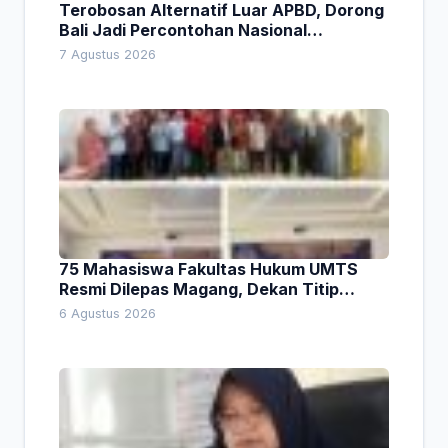
Terobosan Alternatif Luar APBD, Dorong
Bali Jadi Percontohan Nasional
Pembiayaan Daerah
7 Agustus 2026
75 Mahasiswa Fakultas Hukum UMTS
Resmi Dilepas Magang, Dekan Titip
Empat Pesan Penting
6 Agustus 2026