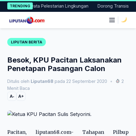
Skip
an Aksi Nyata Pelestarian Lingkungan
Dorong Transisi Energi 
TRENDING
to
content
|
LIPUTAN BERITA
Besok, KPU Pacitan Laksanakan
Penetapan Pasangan Calon
Ditulis oleh
Liputan68
pada 22 September 2020
•
2
Menit Baca
A-
A+
Pacitan, liputan68.com- Tahapan Pilbup