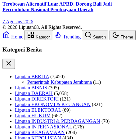
Terobosan Alternatif Luar APBD, Dorong Bali Jadi
Percontohan Nasional Pembiayaan Daerah
7 Agustus 2026
© 2026 Liputan68. All Rights Reserved.
Home
Trending
Kategori
Search
Theme
Kategori Berita
Liputan BERITA
(7,450)
Pemerintah Kabupaten Jembrana
(11)
Liputan BISNIS
(395)
Liputan DAERAH
(5,058)
Liputan DIREKTORI
(131)
Liputan EKONOMI & KEUANGAN
(321)
Liputan ELEKTORAL
(69)
Liputan HUKUM
(662)
Liputan INDUSTRI & PERDAGANGAN
(70)
Liputan INTERNASIONAL
(176)
Liputan KEAGAMAAN
(204)
Liputan KEPOLISIAN
(434)