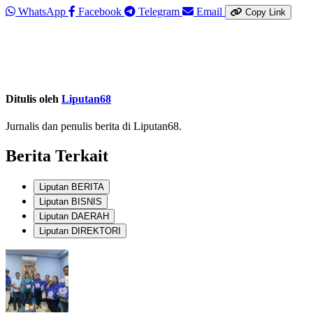
WhatsApp
Facebook
Telegram
Email
Copy Link
Ditulis oleh
Liputan68
Jurnalis dan penulis berita di Liputan68.
Berita Terkait
Liputan BERITA
Liputan BISNIS
Liputan DAERAH
Liputan DIREKTORI