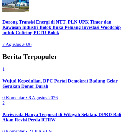
Dorong Transisi Energi di NTT, PLN UPK Timor dan
Kawasan Industri Bolok Buka Peluang Investasi Woodchip
untuk Cofiring PLTU Bolok
7 Agustus 2026
Berita Terpopuler
1
Wujud Kepedulian, DPC Partai Demokrat Badung Gelar
Gerakan Donor Darah
0 Komentar • 8 Agustus 2026
2
Pariwisata Hanya Terpusat di Wilayah Selatan, DPRD Bali
Akan Revisi Perda RTRW
0 Komentar • 23 Juli 2019