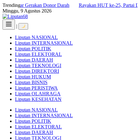
Skip
Gelar Gerakan Donor Darah
Trending
Rayakan HUT ke-25, Partai Demokrat 
to
Minggu, 9 Agustus 2026
content
|
Liputan NASIONAL
Liputan INTERNASIONAL
Liputan POLITIK
Liputan ELEKTORAL
Liputan DAERAH
Liputan TEKNOLOGI
Liputan DIREKTORI
Liputan HUKUM
Liputan BISNIS
Liputan PERISTIWA
Liputan OLAHRAGA
Liputan KESEHATAN
Liputan NASIONAL
Liputan INTERNASIONAL
Liputan POLITIK
Liputan ELEKTORAL
Liputan DAERAH
Liputan TEKNOLOGI