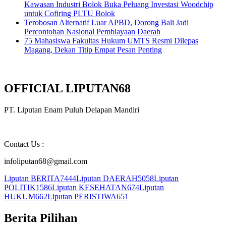
Kawasan Industri Bolok Buka Peluang Investasi Woodchip
untuk Cofiring PLTU Bolok
Terobosan Alternatif Luar APBD, Dorong Bali Jadi
Percontohan Nasional Pembiayaan Daerah
75 Mahasiswa Fakultas Hukum UMTS Resmi Dilepas
Magang, Dekan Titip Empat Pesan Penting
OFFICIAL LIPUTAN68
PT. Liputan Enam Puluh Delapan Mandiri
Contact Us :
infoliputan68@gmail.com
Liputan BERITA
7444
Liputan DAERAH
5058
Liputan
POLITIK
1586
Liputan KESEHATAN
674
Liputan
HUKUM
662
Liputan PERISTIWA
651
Berita Pilihan