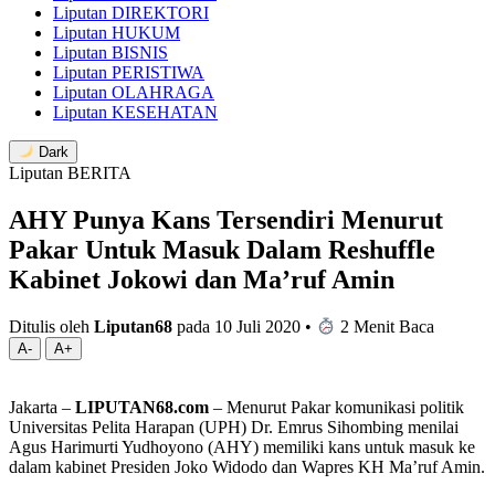
Liputan DIREKTORI
Liputan HUKUM
Liputan BISNIS
Liputan PERISTIWA
Liputan OLAHRAGA
Liputan KESEHATAN
Dark
Liputan BERITA
AHY Punya Kans Tersendiri Menurut
Pakar Untuk Masuk Dalam Reshuffle
Kabinet Jokowi dan Ma’ruf Amin
Ditulis oleh
Liputan68
pada 10 Juli 2020
•
2 Menit Baca
A-
A+
Jakarta –
LIPUTAN68.com
– Menurut Pakar komunikasi politik
Universitas Pelita Harapan (UPH) Dr. Emrus Sihombing menilai
Agus Harimurti Yudhoyono (AHY) memiliki kans untuk masuk ke
dalam kabinet Presiden Joko Widodo dan Wapres KH Ma’ruf Amin.