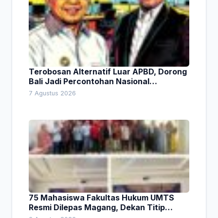
Terobosan Alternatif Luar APBD, Dorong
Bali Jadi Percontohan Nasional
Pembiayaan Daerah
7 Agustus 2026
75 Mahasiswa Fakultas Hukum UMTS
Resmi Dilepas Magang, Dekan Titip
Empat Pesan Penting