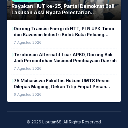
Rayakan HUT ke-25, Partai Demokrat Bali
Lakukan Aksi Nyata Pelestarian
Lingkungan
Dorong Transisi Energi di NTT, PLN UPK Timor
dan Kawasan Industri Bolok Buka Peluang
Investasi Woodchip untuk Cofiring PLTU Bolok
7 Agustus 2026
Terobosan Alternatif Luar APBD, Dorong Bali
Jadi Percontohan Nasional Pembiayaan Daerah
7 Agustus 2026
75 Mahasiswa Fakultas Hukum UMTS Resmi
Dilepas Magang, Dekan Titip Empat Pesan
Penting
6 Agustus 2026
© 2026 Liputan68. All Rights Reserved.