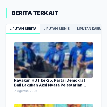
BERITA TERKAIT
LIPUTAN BERITA
LIPUTAN BISNIS
LIPUTAN DAERAH
Rayakan HUT ke-25, Partai Demokrat
Bali Lakukan Aksi Nyata Pelestarian
Lingkungan
7 Agustus 2026