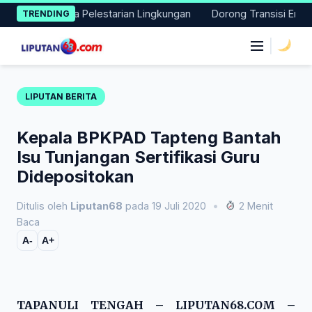
Skip
Aksi Nyata Pelestarian Lingkungan
Dorong Transisi Energi di 
TRENDING
to
content
|
LIPUTAN BERITA
Kepala BPKPAD Tapteng Bantah
Isu Tunjangan Sertifikasi Guru
Didepositokan
Ditulis oleh
Liputan68
pada 19 Juli 2020
•
2 Menit
Baca
A-
A+
TAPANULI TENGAH – LIPUTAN68.COM –