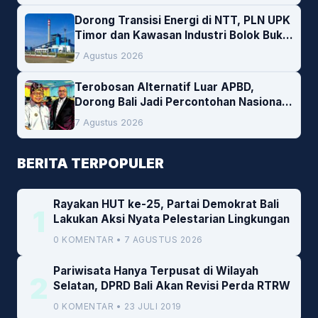
Dorong Transisi Energi di NTT, PLN UPK
Timor dan Kawasan Industri Bolok Buka
Peluang Investasi Woodchip untuk
7 Agustus 2026
Cofiring PLTU Bolok
Terobosan Alternatif Luar APBD,
Dorong Bali Jadi Percontohan Nasional
Pembiayaan Daerah
7 Agustus 2026
BERITA TERPOPULER
Rayakan HUT ke-25, Partai Demokrat Bali
1
Lakukan Aksi Nyata Pelestarian Lingkungan
0 KOMENTAR • 7 AGUSTUS 2026
Pariwisata Hanya Terpusat di Wilayah
2
Selatan, DPRD Bali Akan Revisi Perda RTRW
0 KOMENTAR • 23 JULI 2019