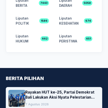
Liputan
Liputan
7443
5058
BERITA
DAERAH
Liputan
Liputan
1586
674
POLITIK
KESEHATAN
Liputan
Liputan
662
651
HUKUM
PERISTIWA
BERITA PILIHAN
Rayakan HUT ke-25, Partai Demokrat
Bali Lakukan Aksi Nyata Pelestarian
Lingkungan
7 Agustus 2026