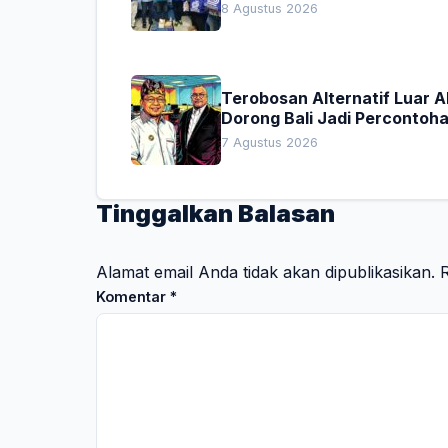
Donor Darah
8 Agustus 2026
Terobosan Alternatif Luar 
Dorong Bali Jadi Percontoh
Nasional Pembiayaan Daera
7 Agustus 2026
Tinggalkan Balasan
Alamat email Anda tidak akan dipublikasikan.
R
Komentar
*