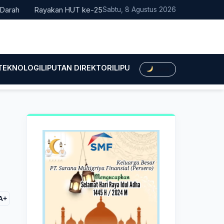
Rayakan HUT ke-25, Partai Demokrat Bali Lakukan Aksi Nyata P
Sabtu, 8 Agustus 2026
 TEKNOLOGI
LIPUTAN DIREKTORI
LIPUTAN HUKUM
LIPUTAN BIS
Dark
A+