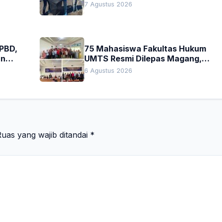
Nyata Pelestarian Lingkungan
7 Agustus 2026
APBD,
75 Mahasiswa Fakultas Hukum
an
UMTS Resmi Dilepas Magang,
h
Dekan Titip Empat Pesan
6 Agustus 2026
Penting
uas yang wajib ditandai
*