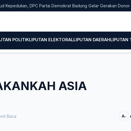
dulian, DPC Partai Demokrat Badung Gelar Gerakan Donor Darah
PUTAN POLITIK
LIPUTAN ELEKTORAL
LIPUTAN DAERAH
LIPUTAN
 AKANKAH ASIA
nit Baca
A-