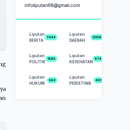
infoliputan68@gmail.com
Liputan
Liputan
7444
5058
BERITA
DAERAH
Liputan
Liputan
1586
674
POLITIK
KESEHATAN
ang
Liputan
Liputan
662
651
HUKUM
PERISTIWA
ya
an