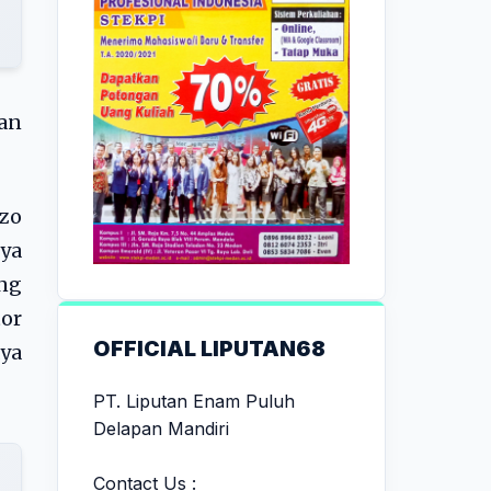
an
nzo
ya
ang
or
OFFICIAL LIPUTAN68
ya
PT. Liputan Enam Puluh
Delapan Mandiri
Contact Us :