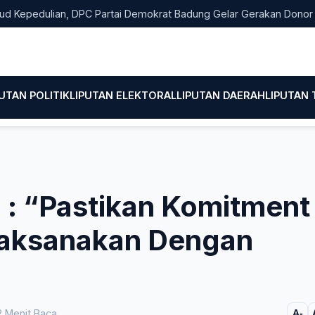
pedulian, DPC Partai Demokrat Badung Gelar Gerakan Donor Dara
PUTAN POLITIK
LIPUTAN ELEKTORAL
LIPUTAN DAERAH
LIPUTAN
 : “Pastikan Komitment
laksanakan Dengan
 Menit Baca
A-