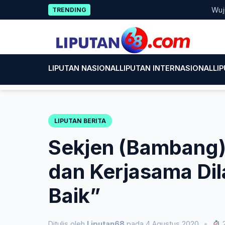
Skip
Wujud Ke
TRENDING
to
content
LIPUTAN NASIONAL
LIPUTAN INTERNASIONAL
LI
LIPUTAN BERITA
Sekjen (Bambang)
dan Kerjasama Di
Baik”
Ditulis oleh
Liputan68
pada 4 Agustus 2020
•
2