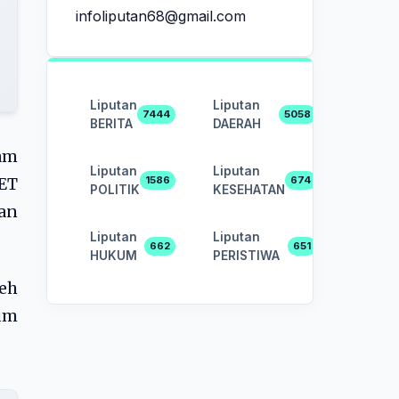
infoliputan68@gmail.com
Liputan
Liputan
7444
5058
BERITA
DAERAH
am
Liputan
Liputan
1586
674
LET
POLITIK
KESEHATAN
uan
Liputan
Liputan
662
651
HUKUM
PERISTIWA
eh
um