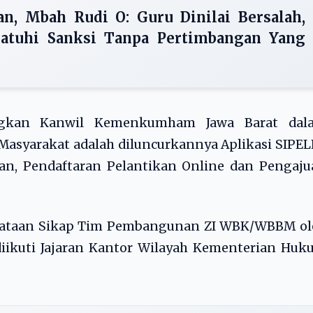
an, Mbah Rudi O: Guru Dinilai Bersalah,
jatuhi Sanksi Tanpa Pertimbangan Yang
angkan Kanwil Kemenkumham Jawa Barat dal
asyarakat adalah diluncurkannya Aplikasi SIPE
ian, Pendaftaran Pelantikan Online dan Pengaj
nyataan Sikap Tim Pembangunan ZI WBK/WBBM ol
iikuti Jajaran Kantor Wilayah Kementerian Huk