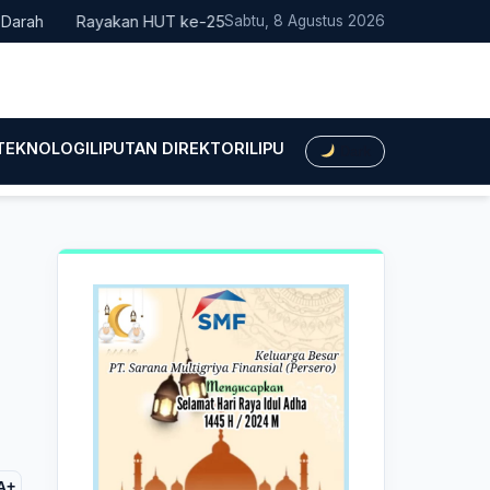
h
Rayakan HUT ke-25, Partai Demokrat Bali Lakukan Aksi Nyata
Sabtu, 8 Agustus 2026
 TEKNOLOGI
LIPUTAN DIREKTORI
LIPUTAN HUKUM
LIPUTAN BIS
Dark
A+