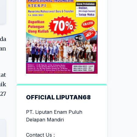
da
an
kat
ik
 27
OFFICIAL LIPUTAN68
PT. Liputan Enam Puluh
Delapan Mandiri
Contact Us :