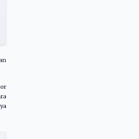
an
or
ara
ya