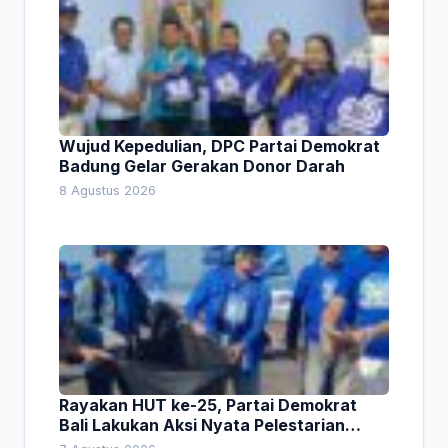
Wujud Kepedulian, DPC Partai Demokrat
Badung Gelar Gerakan Donor Darah
8 Agustus 2026
Rayakan HUT ke-25, Partai Demokrat
Bali Lakukan Aksi Nyata Pelestarian
Lingkungan