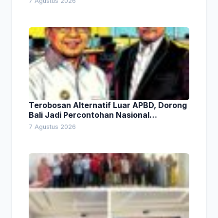
7 Agustus 2026
Terobosan Alternatif Luar APBD, Dorong
Bali Jadi Percontohan Nasional
Pembiayaan Daerah
7 Agustus 2026