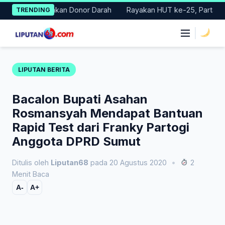
Skip
Gelar Gerakan Donor Darah
Rayakan HUT ke-25, Partai Demokra
TRENDING
to
content
|
LIPUTAN BERITA
Bacalon Bupati Asahan
Rosmansyah Mendapat Bantuan
Rapid Test dari Franky Partogi
Anggota DPRD Sumut
Ditulis oleh
Liputan68
pada 20 Agustus 2020
•
2
Menit Baca
A-
A+