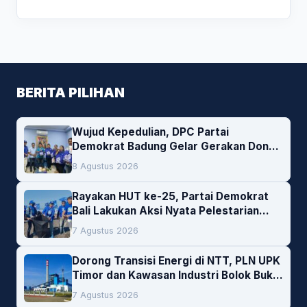
BERITA PILIHAN
Wujud Kepedulian, DPC Partai
Demokrat Badung Gelar Gerakan Donor
Darah
8 Agustus 2026
Rayakan HUT ke-25, Partai Demokrat
Bali Lakukan Aksi Nyata Pelestarian
Lingkungan
7 Agustus 2026
Dorong Transisi Energi di NTT, PLN UPK
Timor dan Kawasan Industri Bolok Buka
Peluang Investasi Woodchip untuk
7 Agustus 2026
Cofiring PLTU Bolok