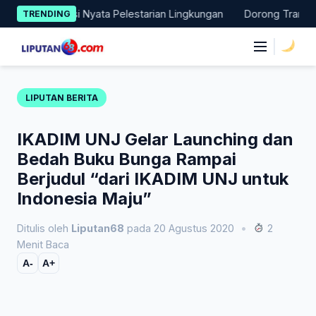
Skip
ukan Aksi Nyata Pelestarian Lingkungan
Dorong Transisi Energ
TRENDING
to
content
|
LIPUTAN BERITA
IKADIM UNJ Gelar Launching dan
Bedah Buku Bunga Rampai
Berjudul “dari IKADIM UNJ untuk
Indonesia Maju”
Ditulis oleh
Liputan68
pada 20 Agustus 2020
•
2
Menit Baca
A-
A+