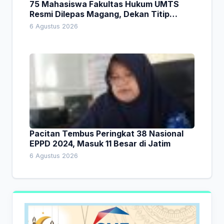
75 Mahasiswa Fakultas Hukum UMTS
Resmi Dilepas Magang, Dekan Titip
Empat Pesan Penting
6 Agustus 2026
Pacitan Tembus Peringkat 38 Nasional
EPPD 2024, Masuk 11 Besar di Jatim
6 Agustus 2026