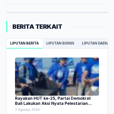
BERITA TERKAIT
LIPUTAN BERITA
LIPUTAN BISNIS
LIPUTAN DAERAH
Rayakan HUT ke-25, Partai Demokrat
Bali Lakukan Aksi Nyata Pelestarian
Lingkungan
7 Agustus 2026