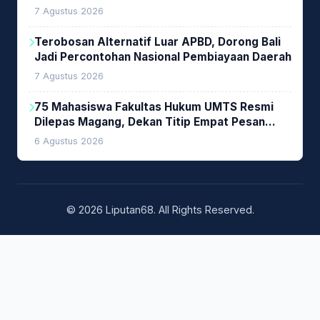
Investasi Woodchip untuk Cofiring PLTU Bolok
7 Agustus 2026
Terobosan Alternatif Luar APBD, Dorong Bali
Jadi Percontohan Nasional Pembiayaan Daerah
7 Agustus 2026
75 Mahasiswa Fakultas Hukum UMTS Resmi
Dilepas Magang, Dekan Titip Empat Pesan
Penting
6 Agustus 2026
© 2026 Liputan68. All Rights Reserved.