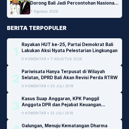
Dorong Bali Jadi Percontohan Nasional
Pembiayaan Daerah
7 Agustus 2026
BERITA TERPOPULER
Rayakan HUT ke-25, Partai Demokrat Bali
1
Lakukan Aksi Nyata Pelestarian Lingkungan
0 KOMENTAR • 7 AGUSTUS 2026
Pariwisata Hanya Terpusat di Wilayah
2
Selatan, DPRD Bali Akan Revisi Perda RTRW
0 KOMENTAR • 23 JULI 2019
Kasus Suap Anggaran, KPK Panggil
3
Anggota DPR dan Pejabat Keuangan
Kemenkeu
0 KOMENTAR • 22 JULI 2019
Galungan, Menuju Kematangan Dharma