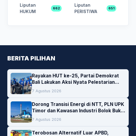
Liputan
Liputan
662
651
HUKUM
PERISTIWA
BERITA PILIHAN
Rayakan HUT ke-25, Partai Demokrat
Bali Lakukan Aksi Nyata Pelestarian
Lingkungan
7 Agustus 2026
Dorong Transisi Energi di NTT, PLN UPK
Timor dan Kawasan Industri Bolok Buka
Peluang Investasi Woodchip untuk
7 Agustus 2026
Cofiring PLTU Bolok
Terobosan Alternatif Luar APBD,