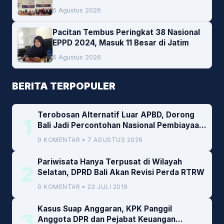
Empat Pesan Penting
6 Agustus 2026
Pacitan Tembus Peringkat 38 Nasional
EPPD 2024, Masuk 11 Besar di Jatim
6 Agustus 2026
BERITA TERPOPULER
Terobosan Alternatif Luar APBD, Dorong
1
Bali Jadi Percontohan Nasional Pembiayaan
Daerah
0 KOMENTAR • 7 AGUSTUS 2026
Pariwisata Hanya Terpusat di Wilayah
2
Selatan, DPRD Bali Akan Revisi Perda RTRW
0 KOMENTAR • 23 JULI 2019
Kasus Suap Anggaran, KPK Panggil
3
Anggota DPR dan Pejabat Keuangan