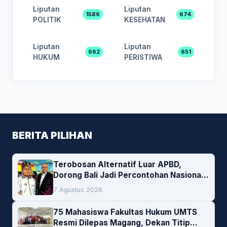
Liputan
Liputan
1586
674
POLITIK
KESEHATAN
Liputan
Liputan
662
651
HUKUM
PERISTIWA
BERITA PILIHAN
Terobosan Alternatif Luar APBD,
Dorong Bali Jadi Percontohan Nasional
Pembiayaan Daerah
7 Agustus 2026
75 Mahasiswa Fakultas Hukum UMTS
Resmi Dilepas Magang, Dekan Titip