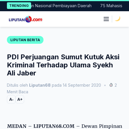
Skip
 Percontohan Nasional Pembiayaan Daerah
75 Mahasiswa Fakult
TRENDING
to
content
|
LIPUTAN BERITA
PDI Perjuangan Sumut Kutuk Aksi
Kriminal Terhadap Ulama Syekh
Ali Jaber
Ditulis oleh
Liputan68
pada 14 September 2020
•
2
Menit Baca
A-
A+
MEDAN – LIPUTAN68.COM –
Dewan Pimpinan