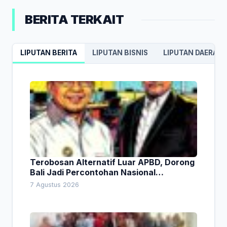
BERITA TERKAIT
LIPUTAN BERITA
LIPUTAN BISNIS
LIPUTAN DAERAH
Terobosan Alternatif Luar APBD, Dorong
Bali Jadi Percontohan Nasional
Pembiayaan Daerah
7 Agustus 2026