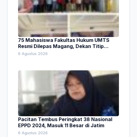
75 Mahasiswa Fakultas Hukum UMTS
Resmi Dilepas Magang, Dekan Titip
Empat Pesan Penting
6 Agustus 2026
Pacitan Tembus Peringkat 38 Nasional
EPPD 2024, Masuk 11 Besar di Jatim
6 Agustus 2026