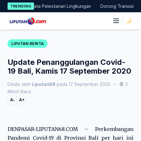
Skip
n Aksi Nyata Pelestarian Lingkungan
Dorong Transisi Energi d
TRENDING
to
content
|
LIPUTAN BERITA
Update Penanggulangan Covid-
19 Bali, Kamis 17 September 2020
Ditulis oleh
Liputan68
pada 17 September 2020
•
2
Menit Baca
A-
A+
DENPASAR-LIPUTAN68.COM – Perkembangan
Pandemi Covid-19 di Provinsi Bali per hari ini