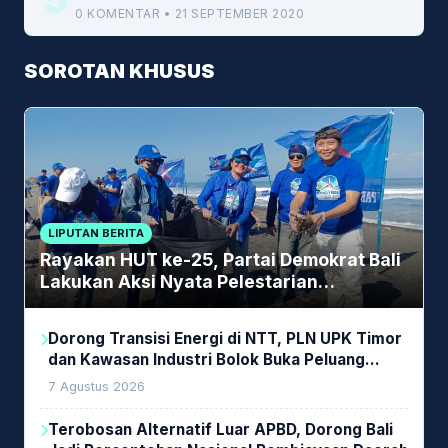
0 KOMENTAR • 21 SEPTEMBER 2020
SOROTAN KHUSUS
LIPUTAN BERITA
Rayakan HUT ke-25, Partai Demokrat Bali
Lakukan Aksi Nyata Pelestarian
Lingkungan
Dorong Transisi Energi di NTT, PLN UPK Timor
dan Kawasan Industri Bolok Buka Peluang
Investasi Woodchip untuk Cofiring PLTU Bolok
7 Agustus 2026
Terobosan Alternatif Luar APBD, Dorong Bali