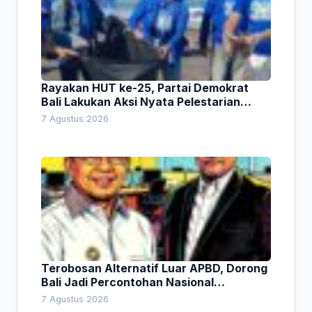
Rayakan HUT ke-25, Partai Demokrat
Bali Lakukan Aksi Nyata Pelestarian
Lingkungan
7 Agustus 2026
Terobosan Alternatif Luar APBD, Dorong
Bali Jadi Percontohan Nasional
Pembiayaan Daerah
7 Agustus 2026