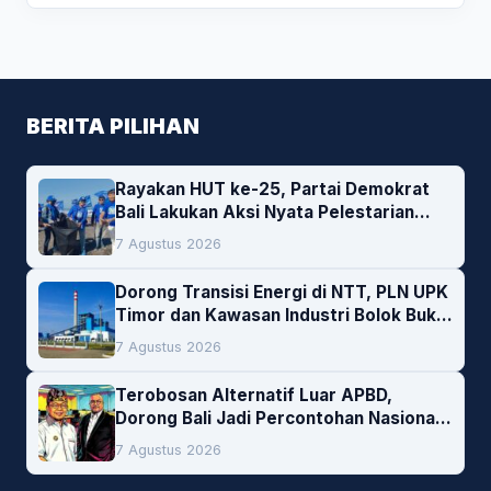
BERITA PILIHAN
Rayakan HUT ke-25, Partai Demokrat
Bali Lakukan Aksi Nyata Pelestarian
Lingkungan
7 Agustus 2026
Dorong Transisi Energi di NTT, PLN UPK
Timor dan Kawasan Industri Bolok Buka
Peluang Investasi Woodchip untuk
7 Agustus 2026
Cofiring PLTU Bolok
Terobosan Alternatif Luar APBD,
Dorong Bali Jadi Percontohan Nasional
Pembiayaan Daerah
7 Agustus 2026